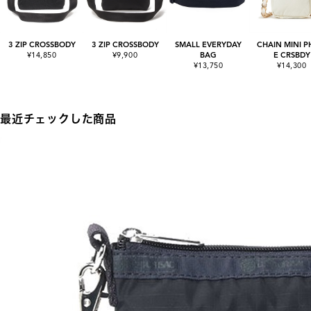
3 ZIP CROSSBODY
3 ZIP CROSSBODY
SMALL EVERYDAY
CHAIN MINI 
¥14,850
¥9,900
BAG
E CRSBDY
¥13,750
¥14,300
最近チェックした商品