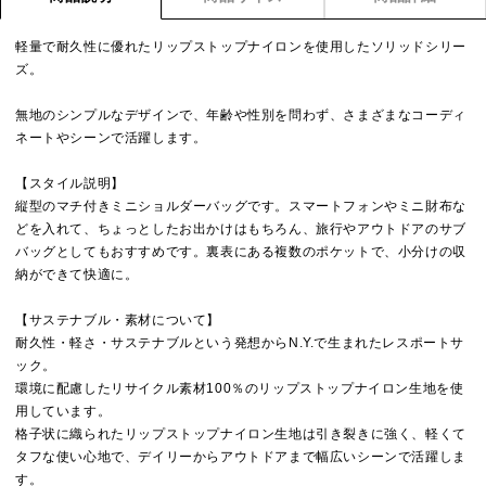
軽量で耐久性に優れたリップストップナイロンを使用したソリッドシリー
ズ。
無地のシンプルなデザインで、年齢や性別を問わず、さまざまなコーディ
ネートやシーンで活躍します。
【スタイル説明】
縦型のマチ付きミニショルダーバッグです。スマートフォンやミニ財布な
どを入れて、ちょっとしたお出かけはもちろん、旅行やアウトドアのサブ
バッグとしてもおすすめです。裏表にある複数のポケットで、小分けの収
納ができて快適に。
【サステナブル・素材について】
耐久性・軽さ・サステナブルという発想からN.Y.で生まれたレスポートサ
ック。
環境に配慮したリサイクル素材100％のリップストップナイロン生地を使
用しています。
格子状に織られたリップストップナイロン生地は引き裂きに強く、軽くて
タフな使い心地で、デイリーからアウトドアまで幅広いシーンで活躍しま
す。