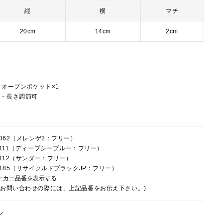
縦
横
マチ
20cm
14cm
2cm
、オープンポケット×1
し・長さ調節可
LD62（メレンゲ2：フリー）
7R111（ディープシーブルー：フリー）
R112（サンダー：フリー）
7U185（リサイクルドブラックJP：フリー）
ーカー品番を表示する
でお問い合わせの際には、上記品番をお伝え下さい。)
ン