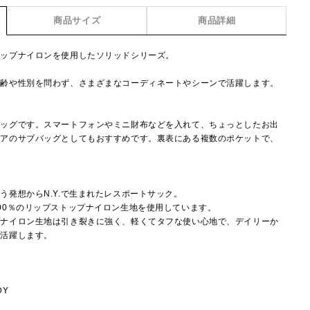
商品サイズ
商品詳細
トップナイロンを使用したソリッドシリーズ。
年齢や性別を問わず、さまざまなコーディネートやシーンで活躍します。
バッグです。スマートフォンやミニ財布などを入れて、ちょっとしたお出
ドアのサブバッグとしてもおすすめです。裏表にある複数のポケットで、
】
う発想からN.Y.で生まれたレスポートサック。
00％のリップストップナイロン生地を使用しています。
プナイロン生地は引き裂きに強く、軽くてタフな使い心地で、デイリーか
で活躍します。
DY