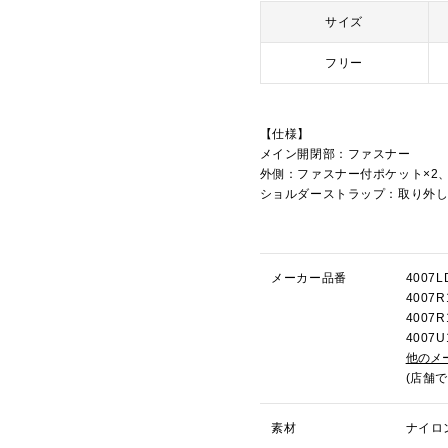
サイズ
フリー
【仕様】
メイン開閉部：ファスナー
外側：ファスナー付ポケット×2
ショルダーストラップ：取り外
メーカー品番
4007
400
4007
400
他のメ
(店舗
素材
ナイロ