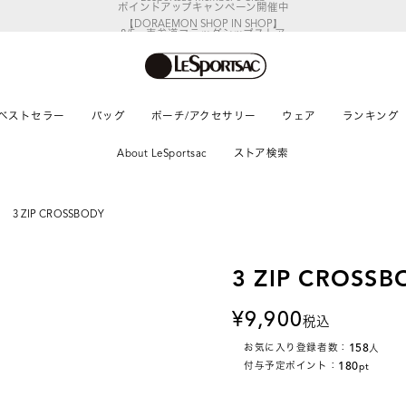
【DORAEMON SHOP IN SHOP】
8/5～表参道フラッグシップストア
ベストセラー
バッグ
ポーチ/アクセサリー
ウェア
ランキング
About LeSportsac
ストア検索
3 ZIP CROSSBODY
3 ZIP CROSSB
9,900
税込
158
お気に入り登録者数：
人
180
付与予定ポイント：
pt