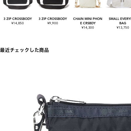
3 ZIP CROSSBODY
3 ZIP CROSSBODY
CHAIN MINI PHON
SMALL EVERY
¥14,850
¥9,900
E CRSBDY
BAG
¥14,300
¥13,750
最近チェックした商品