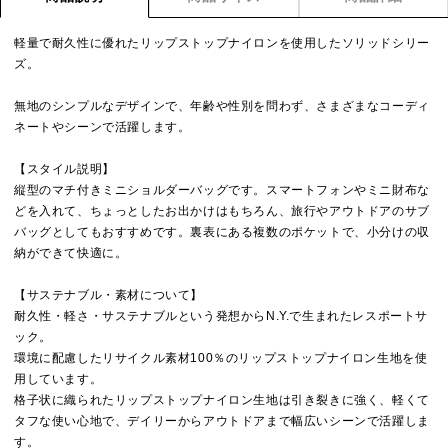
軽量で耐久性に優れたリップストップナイロンを使用したソリッドシリー
ズ。
無地のシンプルなデザインで、年齢や性別を問わず、さまざまなコーディ
ネートやシーンで活躍します。
【スタイル説明】
縦型のマチ付きミニショルダーバッグです。スマートフォンやミニ財布な
どを入れて、ちょっとしたお出かけはもちろん、旅行やアウトドアのサブ
バッグとしてもおすすめです。裏表にある複数のポケットで、小分けの収
納ができて快適に。
【サステナブル・素材について】
耐久性・軽さ・サステナブルという発想からN.Y.で生まれたレスポートサ
ック。
環境に配慮したリサイクル素材100％のリップストップナイロン生地を使
用しています。
格子状に織られたリップストップナイロン生地は引き裂きに強く、軽くて
タフな使い心地で、デイリーからアウトドアまで幅広いシーンで活躍しま
す。