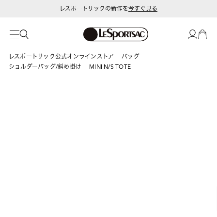
レスポートサックの新作を
今すぐ見る
令和8年熊本地震 被災地への支援に関して
レスポートサック公式オンラインストア
バッグ
ショルダーバッグ/斜め掛け
MINI N/S TOTE