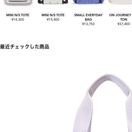
MINI N/S TOTE
MINI N/S TOTE
SMALL EVERYDAY
ON JOURNEY
¥14,300
¥15,400
BAG
TON
¥13,750
¥37,400
最近チェックした商品