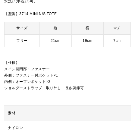
水洗い(手洗い)可。
【型番】3714 MINI N/S TOTE
サイズ
縦
横
マチ
フリー
21cm
19cm
7cm
【仕様】
メイン開閉部：ファスナー
外側：ファスナー付ポケット×1
内側：オープンポケット×2
ショルダーストラップ：取り外し・長さ調節可
素材
ナイロン