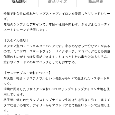
商品説明
商品サイズ
商品詳細
軽量で耐久性に優れたリップストップナイロンを使用したソリッドシリー
ズ。
無地のシンプルなデザインで、年齢や性別を問わず、さまざまなコーディ
ネートやシーンで活躍します。
【スタイル説明】
スクエア型のミニショルダーバッグです。小さめながら十分なマチがある
ので、ミニ財布、スマートフォン、メイクポーチ、エコバッグなど必要最
低限のものがすっぽり収納できます。ちょっとしたお出かけはもちろん、
旅行やアウトドアのサブバッグとしてもおすすめ。
【サステナブル・素材について】
耐久性・軽さ・サステナブルという発想からN.Y.で生まれたレスポートサ
ック。
環境に配慮したリサイクル素材100％のリップストップナイロン生地を使
用しています。
格子状に織られたリップストップナイロン生地は引き裂きに強く、軽くて
タフな使い心地で、デイリーからアウトドアまで幅広いシーンで活躍しま
す。