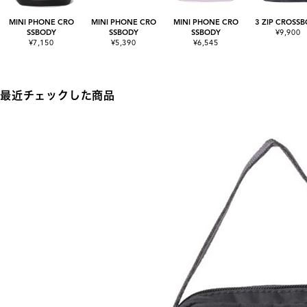
MINI PHONE CRO
MINI PHONE CRO
MINI PHONE CRO
3 ZIP CROSS
SSBODY
SSBODY
SSBODY
¥9,900
¥7,150
¥5,390
¥6,545
最近チェックした商品