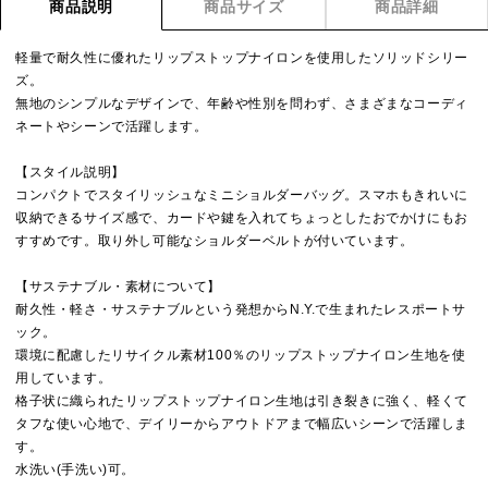
商品説明
商品サイズ
商品詳細
軽量で耐久性に優れたリップストップナイロンを使用したソリッドシリー
ズ。
無地のシンプルなデザインで、年齢や性別を問わず、さまざまなコーディ
ネートやシーンで活躍します。
【スタイル説明】
コンパクトでスタイリッシュなミニショルダーバッグ。スマホもきれいに
収納できるサイズ感で、カードや鍵を入れてちょっとしたおでかけにもお
すすめです。取り外し可能なショルダーベルトが付いています。
【サステナブル・素材について】
耐久性・軽さ・サステナブルという発想からN.Y.で生まれたレスポートサ
ック。
環境に配慮したリサイクル素材100％のリップストップナイロン生地を使
用しています。
格子状に織られたリップストップナイロン生地は引き裂きに強く、軽くて
タフな使い心地で、デイリーからアウトドアまで幅広いシーンで活躍しま
す。
水洗い(手洗い)可。