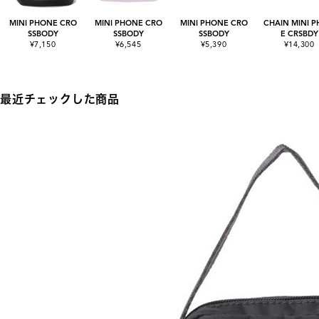
MINI PHONE CRO
MINI PHONE CRO
MINI PHONE CRO
CHAIN MINI 
SSBODY
SSBODY
SSBODY
E CRSBDY
¥7,150
¥6,545
¥5,390
¥14,300
最近チェックした商品