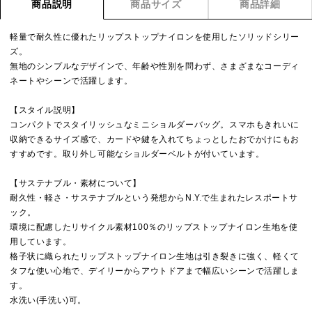
商品説明
商品サイズ
商品詳細
軽量で耐久性に優れたリップストップナイロンを使用したソリッドシリー
ズ。
無地のシンプルなデザインで、年齢や性別を問わず、さまざまなコーディ
ネートやシーンで活躍します。
【スタイル説明】
コンパクトでスタイリッシュなミニショルダーバッグ。スマホもきれいに
収納できるサイズ感で、カードや鍵を入れてちょっとしたおでかけにもお
すすめです。取り外し可能なショルダーベルトが付いています。
【サステナブル・素材について】
耐久性・軽さ・サステナブルという発想からN.Y.で生まれたレスポートサ
ック。
環境に配慮したリサイクル素材100％のリップストップナイロン生地を使
用しています。
格子状に織られたリップストップナイロン生地は引き裂きに強く、軽くて
タフな使い心地で、デイリーからアウトドアまで幅広いシーンで活躍しま
す。
水洗い(手洗い)可。