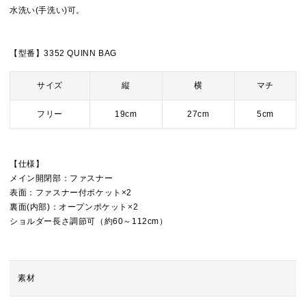
水洗い(手洗い)可。
【型番】3352 QUINN BAG
サイズ
縦
横
マチ
フリー
19cm
27cm
5cm
【仕様】
メイン開閉部：ファスナー
表面：ファスナー付ポケット×2
裏面(内部)：オープンポケット×2
ショルダー長さ調節可（約60～112cm）
素材