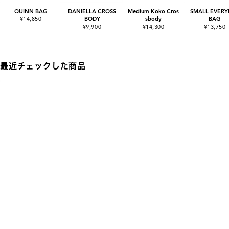
QUINN BAG
DANIELLA CROSS
Medium Koko Cros
SMALL EVERY
¥14,850
BODY
sbody
BAG
¥9,900
¥14,300
¥13,750
最近チェックした商品