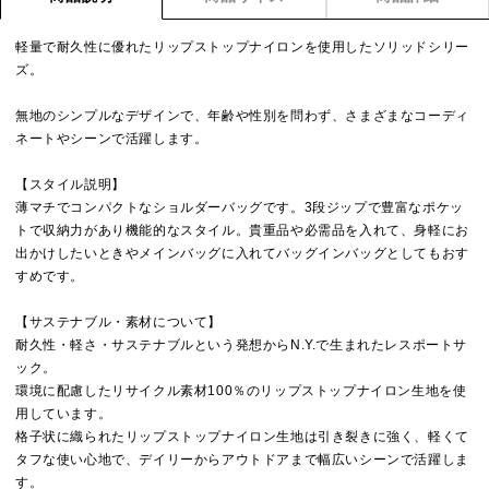
軽量で耐久性に優れたリップストップナイロンを使用したソリッドシリー
ズ。
無地のシンプルなデザインで、年齢や性別を問わず、さまざまなコーディ
ネートやシーンで活躍します。
【スタイル説明】
薄マチでコンパクトなショルダーバッグです。3段ジップで豊富なポケッ
トで収納力があり機能的なスタイル。貴重品や必需品を入れて、身軽にお
出かけしたいときやメインバッグに入れてバッグインバッグとしてもおす
すめです。
【サステナブル・素材について】
耐久性・軽さ・サステナブルという発想からN.Y.で生まれたレスポートサ
ック。
環境に配慮したリサイクル素材100％のリップストップナイロン生地を使
用しています。
格子状に織られたリップストップナイロン生地は引き裂きに強く、軽くて
タフな使い心地で、デイリーからアウトドアまで幅広いシーンで活躍しま
す。