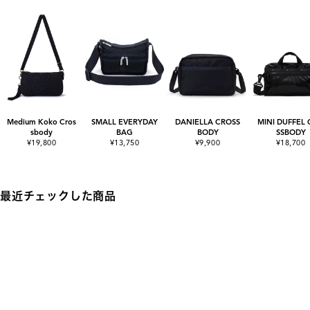
Medium Koko Cros
SMALL EVERYDAY
DANIELLA CROSS
MINI DUFFEL
sbody
BAG
BODY
SSBODY
¥19,800
¥13,750
¥9,900
¥18,700
最近チェックした商品