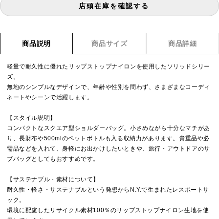
店頭在庫を確認する
商品説明
商品サイズ
商品詳細
軽量で耐久性に優れたリップストップナイロンを使用したソリッドシリー
ズ。
無地のシンプルなデザインで、年齢や性別を問わず、さまざまなコーディ
ネートやシーンで活躍します。
【スタイル説明】
コンパクトなスクエア型ショルダーバッグ。小さめながら十分なマチがあ
り、長財布や500mlのペットボトルも入る収納力があります。貴重品や必
需品などを入れて、身軽にお出かけしたいときや、旅行・アウトドアのサ
ブバッグとしてもおすすめです。
【サステナブル・素材について】
耐久性・軽さ・サステナブルという発想からN.Y.で生まれたレスポートサ
ック。
環境に配慮したリサイクル素材100％のリップストップナイロン生地を使