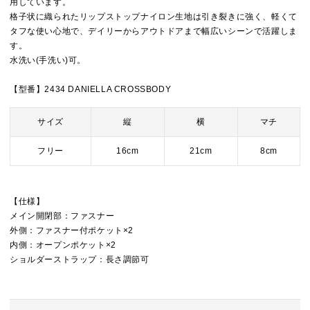
用しています。
格子状に織られたリップストップナイロン生地は引き裂きに強く、軽くて
タフな使い心地で、デイリーからアウトドアまで幅広いシーンで活躍しま
す。
水洗い(手洗い)可。
【型番】2434 DANIELLA CROSSBODY
サイズ
縦
横
マチ
フリー
16cm
21cm
8cm
【仕様】
メイン開閉部：ファスナー
外側：ファスナー付ポケット×2
内側：オープンポケット×2
ショルダーストラップ：長さ調節可