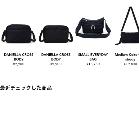
DANIELLA CROSS
DANIELLA CROSS
SMALL EVERYDAY
Medium Koko 
BODY
BODY
BAG
sbody
¥9,900
¥9,900
¥13,750
¥19,800
最近チェックした商品