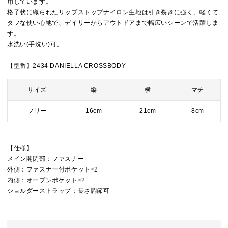
用しています。
格子状に織られたリップストップナイロン生地は引き裂きに強く、軽くて
タフな使い心地で、デイリーからアウトドアまで幅広いシーンで活躍しま
す。
水洗い(手洗い)可。
【型番】2434 DANIELLA CROSSBODY
サイズ
縦
横
マチ
フリー
16cm
21cm
8cm
【仕様】
メイン開閉部：ファスナー
外側：ファスナー付ポケット×2
内側：オープンポケット×2
ショルダーストラップ：長さ調節可