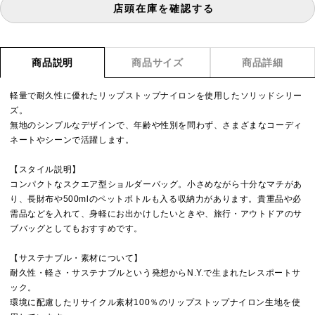
店頭在庫を確認する
商品説明
商品サイズ
商品詳細
軽量で耐久性に優れたリップストップナイロンを使用したソリッドシリー
ズ。
無地のシンプルなデザインで、年齢や性別を問わず、さまざまなコーディ
ネートやシーンで活躍します。
【スタイル説明】
コンパクトなスクエア型ショルダーバッグ。小さめながら十分なマチがあ
り、長財布や500mlのペットボトルも入る収納力があります。貴重品や必
需品などを入れて、身軽にお出かけしたいときや、旅行・アウトドアのサ
ブバッグとしてもおすすめです。
【サステナブル・素材について】
耐久性・軽さ・サステナブルという発想からN.Y.で生まれたレスポートサ
ック。
環境に配慮したリサイクル素材100％のリップストップナイロン生地を使