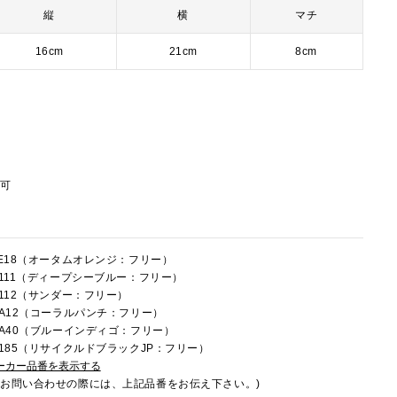
縦
横
マチ
16cm
21cm
8cm
節可
4LE18（オータムオレンジ：フリー）
4R111（ディープシーブルー：フリー）
R112（サンダー：フリー）
4RA12（コーラルパンチ：フリー）
4RA40（ブルーインディゴ：フリー）
4U185（リサイクルドブラックJP：フリー）
ーカー品番を表示する
でお問い合わせの際には、上記品番をお伝え下さい。)