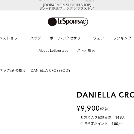
【DORAEMON SHOP IN SHOP】
8/5～表参道フラッグシップストア
ベストセラー
バッグ
ポーチ/アクセサリー
ウェア
ランキング
About LeSportsac
ストア検索
バッグ/斜め掛け
DANIELLA CROSSBODY
DANIELLA CR
9,900
税込
149
お気に入り登録者数：
人
180
付与予定ポイント：
pt