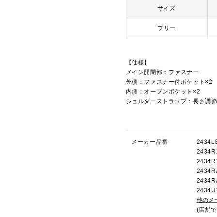
サイズ
フリー
【仕様】
メイン開閉部：ファスナー
外側：ファスナー付ポケット×2
内側：オープンポケット×2
ショルダーストラップ：長さ調
メーカー品番
243
243
2434
243
243
243
他のメ
(店舗