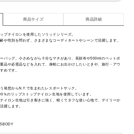
商品サイズ
商品詳細
トップナイロンを使用したソリッドシリーズ。
年齢や性別を問わず、さまざまなコーディネートやシーンで活躍します。
ーバッグ。小さめながら十分なマチがあり、長財布や500mlのペットボ
貴重品や必需品などを入れて、身軽にお出かけしたいときや、旅行・アウ
すすめです。
】
う発想からN.Y.で生まれたレスポートサック。
00％のリップストップナイロン生地を使用しています。
プナイロン生地は引き裂きに強く、軽くてタフな使い心地で、デイリーか
で活躍します。
SSBODY