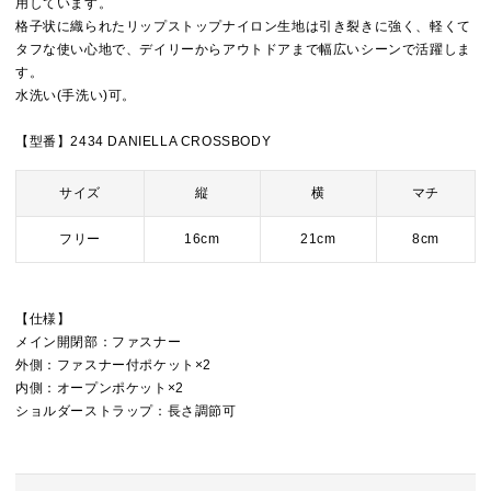
用しています。
格子状に織られたリップストップナイロン生地は引き裂きに強く、軽くて
タフな使い心地で、デイリーからアウトドアまで幅広いシーンで活躍しま
す。
水洗い(手洗い)可。
【型番】2434 DANIELLA CROSSBODY
サイズ
縦
横
マチ
フリー
16cm
21cm
8cm
【仕様】
メイン開閉部：ファスナー
外側：ファスナー付ポケット×2
内側：オープンポケット×2
ショルダーストラップ：長さ調節可