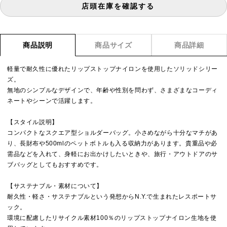
店頭在庫を確認する
商品説明
商品サイズ
商品詳細
軽量で耐久性に優れたリップストップナイロンを使用したソリッドシリー
ズ。
無地のシンプルなデザインで、年齢や性別を問わず、さまざまなコーディ
ネートやシーンで活躍します。
【スタイル説明】
コンパクトなスクエア型ショルダーバッグ。小さめながら十分なマチがあ
り、長財布や500mlのペットボトルも入る収納力があります。貴重品や必
需品などを入れて、身軽にお出かけしたいときや、旅行・アウトドアのサ
ブバッグとしてもおすすめです。
【サステナブル・素材について】
耐久性・軽さ・サステナブルという発想からN.Y.で生まれたレスポートサ
ック。
環境に配慮したリサイクル素材100％のリップストップナイロン生地を使