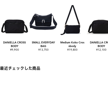
DANIELLA CROSS
SMALL EVERYDAY
Medium Koko Cros
DANIELLA CR
BODY
BAG
sbody
BODY
¥9,900
¥13,750
¥19,800
¥12,100
最近チェックした商品