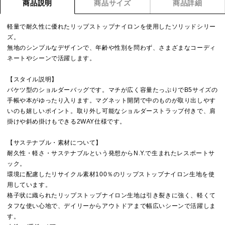
商品説明
商品サイズ
商品詳細
軽量で耐久性に優れたリップストップナイロンを使用したソリッドシリー
ズ。
無地のシンプルなデザインで、年齢や性別を問わず、さまざまなコーディ
ネートやシーンで活躍します。
【スタイル説明】
バケツ型のショルダーバッグです。マチが広く容量たっぷりでB5サイズの
手帳や本がゆったり入ります。マグネット開閉で中のものが取り出しやす
いのも嬉しいポイント。取り外し可能なショルダーストラップ付きで、肩
掛けや斜め掛けもできる2WAY仕様です。
【サステナブル・素材について】
耐久性・軽さ・サステナブルという発想からN.Y.で生まれたレスポートサ
ック。
環境に配慮したリサイクル素材100％のリップストップナイロン生地を使
用しています。
格子状に織られたリップストップナイロン生地は引き裂きに強く、軽くて
タフな使い心地で、デイリーからアウトドアまで幅広いシーンで活躍しま
す。