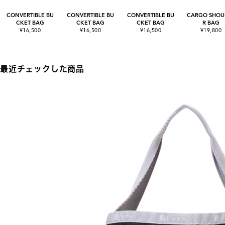
CONVERTIBLE BU
CONVERTIBLE BU
CONVERTIBLE BU
CARGO SHOU
CKET BAG
CKET BAG
CKET BAG
R BAG
¥16,500
¥16,500
¥16,500
¥19,800
最近チェックした商品