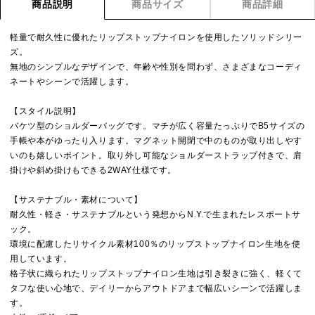
商品説明
商品サイズ
商品詳細
軽量で耐久性に優れたリップストップナイロンを使用したソリッドシリー
ズ。
無地のシンプルなデザインで、年齢や性別を問わず、さまざまなコーディ
ネートやシーンで活躍します。
【スタイル説明】
バケツ型のショルダーバッグです。マチが広く容量たっぷりでB5サイズの
手帳や本がゆったり入ります。マグネット開閉で中のものが取り出しやす
いのも嬉しいポイント。取り外し可能なショルダーストラップ付きで、肩
掛けや斜め掛けもできる2WAY仕様です。
【サステナブル・素材について】
耐久性・軽さ・サステナブルという発想からN.Y.で生まれたレスポートサ
ック。
環境に配慮したリサイクル素材100％のリップストップナイロン生地を使
用しています。
格子状に織られたリップストップナイロン生地は引き裂きに強く、軽くて
タフな使い心地で、デイリーからアウトドアまで幅広いシーンで活躍しま
す。