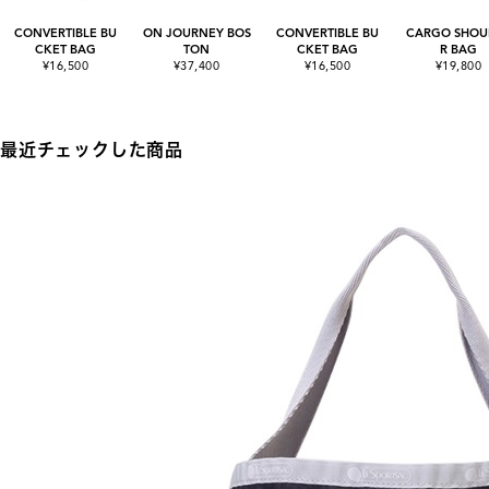
CONVERTIBLE BU
ON JOURNEY BOS
CONVERTIBLE BU
CARGO SHOU
CKET BAG
TON
CKET BAG
R BAG
¥16,500
¥37,400
¥16,500
¥19,800
最近チェックした商品