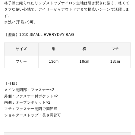
格子状に織られたリップストップナイロン生地は引き裂きに強く、軽くて
タフな使い心地で、デイリーからアウトドアまで幅広いシーンで活躍しま
す。
水洗い(手洗い)可。
【型番】1010 SMALL EVERYDAY BAG
サイズ
縦
横
マチ
フリー
13cm
18cm
13cm
【仕様】
メイン開閉部：ファスナー×2
外側：ファスナー付ポケット×2
内側：オープンポケット×2
マチ：ファスナー開閉で調節可
ショルダーストップ：長さ調節可