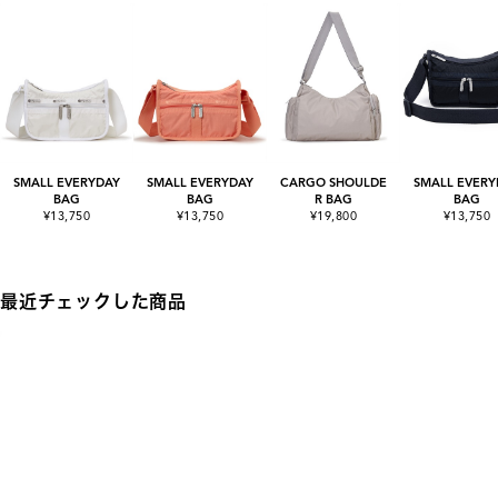
SMALL EVERYDAY
SMALL EVERYDAY
CARGO SHOULDE
SMALL EVERY
BAG
BAG
R BAG
BAG
¥13,750
¥13,750
¥19,800
¥13,750
最近チェックした商品