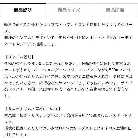
商品説明
商品サイズ
商品詳細
軽量で耐久性に優れたリップストップナイロンを使用したソリッドシリー
ズ。
無地のシンプルなデザインで、年齢や性別を問わず、さまざまなコーディ
ネートやシーンで活躍します。
【スタイル説明】
荷物が整理しやすい2つに分かれた収納と、小物の整理に便利な豊富なポ
ケットがうれしいミニショルダーバッグ。コンパクトながら500mlペット
ボトルがぴったり入るサイズ感。スマホやミニ財布を入れて、身軽にお出
かけしたいときや、旅行などのサブバッグとしてもおすすめです。サイド
のファスナーを開ければマチを広げることができ荷物が増えても安心で
す。
【サステナブル・素材について】
耐久性・軽さ・サステナブルという発想からN.Y.で生まれたレスポートサ
ック。
環境に配慮したリサイクル素材100％のリップストップナイロン生地を使
用しています。