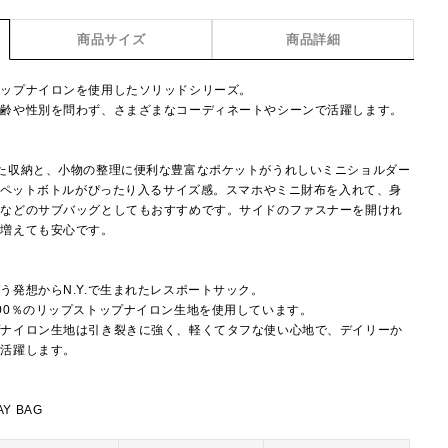
商品サイズ
商品詳細
トップナイロンを使用したソリッドシリーズ。
年齢や性別を問わず、さまざまなコーディネートやシーンで活躍します。
た収納と、小物の整理に便利な豊富なポケットがうれしいミニショルダー
mlペットボトルがぴったり入るサイズ感。スマホやミニ財布を入れて、身
行などのサブバッグとしてもおすすめです。サイドのファスナーを開けれ
が増えても安心です。
】
う発想からN.Y.で生まれたレスポートサック。
00％のリップストップナイロン生地を使用しています。
プナイロン生地は引き裂きに強く、軽くてタフな使い心地で、デイリーか
で活躍します。
Y BAG