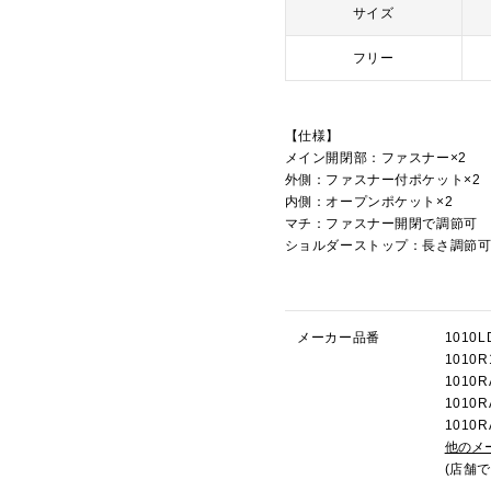
サイズ
フリー
【仕様】
メイン開閉部：ファスナー×2
外側：ファスナー付ポケット×2
内側：オープンポケット×2
マチ：ファスナー開閉で調節可
ショルダーストップ：長さ調節
メーカー品番
1010
101
101
101
101
他のメ
(店舗