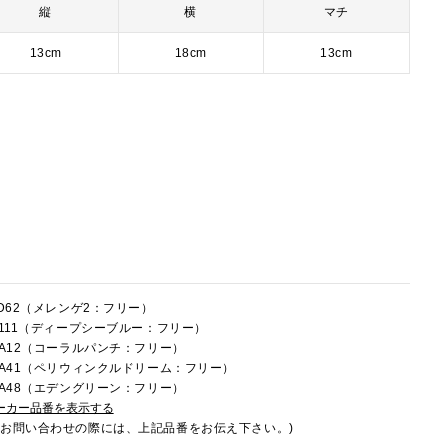
縦
横
マチ
13cm
18cm
13cm
可
LD62（メレンゲ2：フリー）
0R111（ディープシーブルー：フリー）
0RA12（コーラルパンチ：フリー）
0RA41（ペリウィンクルドリーム：フリー）
0RA48（エデングリーン：フリー）
ーカー品番を表示する
でお問い合わせの際には、上記品番をお伝え下さい。)