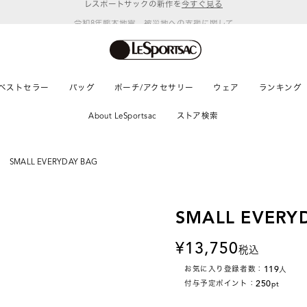
令和8年熊本地震 被災地への支援に関して
ベストセラー
バッグ
ポーチ/アクセサリー
ウェア
ランキング
About LeSportsac
ストア検索
SMALL EVERYDAY BAG
SMALL EVERY
13,750
税込
119
お気に入り登録者数：
人
250
付与予定ポイント：
pt