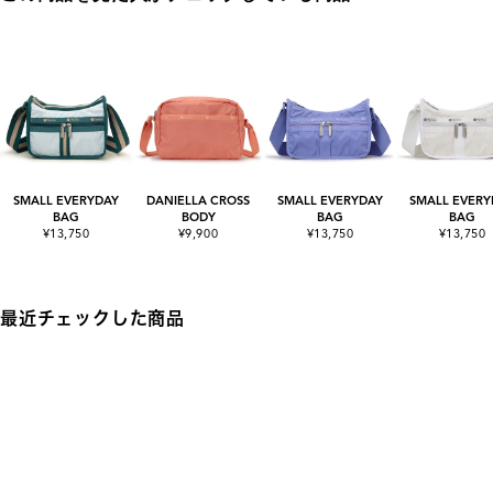
SMALL EVERYDAY
DANIELLA CROSS
SMALL EVERYDAY
SMALL EVERY
BAG
BODY
BAG
BAG
¥13,750
¥9,900
¥13,750
¥13,750
最近チェックした商品