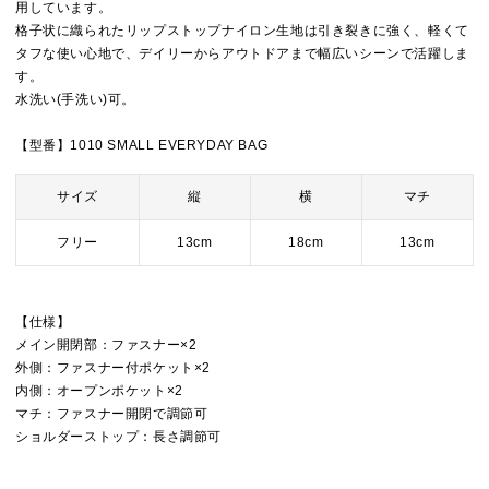
用しています。
格子状に織られたリップストップナイロン生地は引き裂きに強く、軽くて
タフな使い心地で、デイリーからアウトドアまで幅広いシーンで活躍しま
す。
水洗い(手洗い)可。
【型番】1010 SMALL EVERYDAY BAG
サイズ
縦
横
マチ
フリー
13cm
18cm
13cm
【仕様】
メイン開閉部：ファスナー×2
外側：ファスナー付ポケット×2
内側：オープンポケット×2
マチ：ファスナー開閉で調節可
ショルダーストップ：長さ調節可