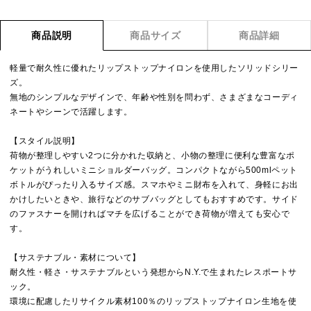
商品説明
商品サイズ
商品詳細
軽量で耐久性に優れたリップストップナイロンを使用したソリッドシリー
ズ。
無地のシンプルなデザインで、年齢や性別を問わず、さまざまなコーディ
ネートやシーンで活躍します。
【スタイル説明】
荷物が整理しやすい2つに分かれた収納と、小物の整理に便利な豊富なポ
ケットがうれしいミニショルダーバッグ。コンパクトながら500mlペット
ボトルがぴったり入るサイズ感。スマホやミニ財布を入れて、身軽にお出
かけしたいときや、旅行などのサブバッグとしてもおすすめです。サイド
のファスナーを開ければマチを広げることができ荷物が増えても安心で
す。
【サステナブル・素材について】
耐久性・軽さ・サステナブルという発想からN.Y.で生まれたレスポートサ
ック。
環境に配慮したリサイクル素材100％のリップストップナイロン生地を使