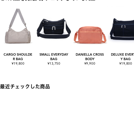
CARGO SHOULDE
SMALL EVERYDAY
DANIELLA CROSS
DELUXE EVER
R BAG
BAG
BODY
Y BAG
¥19,800
¥13,750
¥9,900
¥19,800
最近チェックした商品