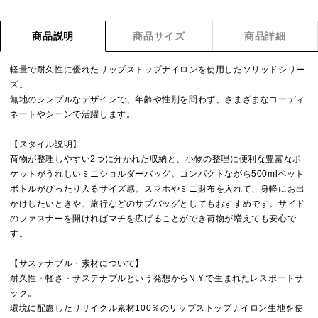
商品説明
商品サイズ
商品詳細
軽量で耐久性に優れたリップストップナイロンを使用したソリッドシリー
ズ。
無地のシンプルなデザインで、年齢や性別を問わず、さまざまなコーディ
ネートやシーンで活躍します。
【スタイル説明】
荷物が整理しやすい2つに分かれた収納と、小物の整理に便利な豊富なポ
ケットがうれしいミニショルダーバッグ。コンパクトながら500mlペット
ボトルがぴったり入るサイズ感。スマホやミニ財布を入れて、身軽にお出
かけしたいときや、旅行などのサブバッグとしてもおすすめです。サイド
のファスナーを開ければマチを広げることができ荷物が増えても安心で
す。
【サステナブル・素材について】
耐久性・軽さ・サステナブルという発想からN.Y.で生まれたレスポートサ
ック。
環境に配慮したリサイクル素材100％のリップストップナイロン生地を使