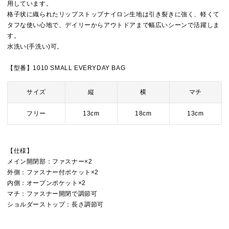
用しています。
格子状に織られたリップストップナイロン生地は引き裂きに強く、軽くて
タフな使い心地で、デイリーからアウトドアまで幅広いシーンで活躍しま
す。
水洗い(手洗い)可。
【型番】1010 SMALL EVERYDAY BAG
サイズ
縦
横
マチ
フリー
13cm
18cm
13cm
【仕様】
メイン開閉部：ファスナー×2
外側：ファスナー付ポケット×2
内側：オープンポケット×2
マチ：ファスナー開閉で調節可
ショルダーストップ：長さ調節可