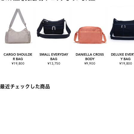
CARGO SHOULDE
SMALL EVERYDAY
DANIELLA CROSS
DELUXE EVER
R BAG
BAG
BODY
Y BAG
¥19,800
¥13,750
¥9,900
¥19,800
最近チェックした商品