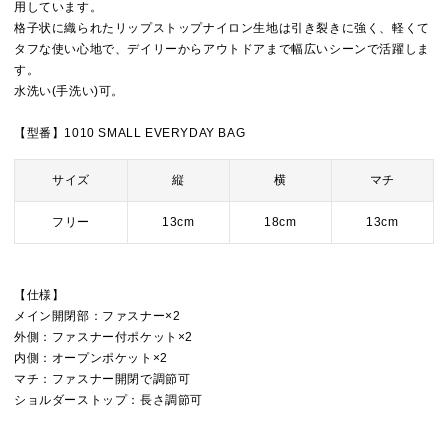
用しています。
格子状に織られたリップストップナイロン生地は引き裂きに強く、軽くて
タフな使い心地で、デイリーからアウトドアまで幅広いシーンで活躍しま
す。
水洗い(手洗い)可。
【型番】1010 SMALL EVERYDAY BAG
サイズ
縦
横
マチ
フリー
13cm
18cm
13cm
【仕様】
メイン開閉部：ファスナー×2
外側：ファスナー付ポケット×2
内側：オープンポケット×2
マチ：ファスナー開閉で調節可
ショルダーストップ：長さ調節可