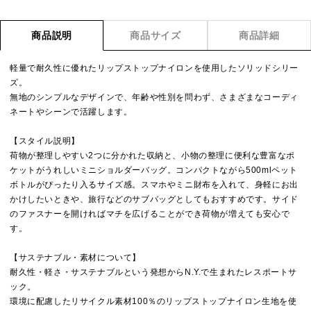
商品説明
商品サイズ
商品詳細
軽量で耐久性に優れたリップストップナイロンを使用したソリッドシリー
ズ。
無地のシンプルなデザインで、年齢や性別を問わず、さまざまなコーディ
ネートやシーンで活躍します。
【スタイル説明】
荷物が整理しやすい2つに分かれた収納と、小物の整理に便利な豊富なポ
ケットがうれしいミニショルダーバッグ。コンパクトながら500mlペット
ボトルがぴったり入るサイズ感。スマホやミニ財布を入れて、身軽にお出
かけしたいときや、旅行などのサブバッグとしてもおすすめです。サイド
のファスナーを開ければマチを広げることができ荷物が増えても安心で
す。
【サステナブル・素材について】
耐久性・軽さ・サステナブルという発想からN.Y.で生まれたレスポートサ
ック。
環境に配慮したリサイクル素材100％のリップストップナイロン生地を使