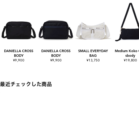
DANIELLA CROSS
DANIELLA CROSS
SMALL EVERYDAY
Medium Koko 
BODY
BODY
BAG
sbody
¥9,900
¥9,900
¥13,750
¥19,800
最近チェックした商品