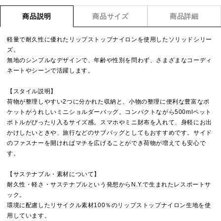
商品説明
商品サイズ
商品詳細
軽量で耐久性に優れたリップストップナイロンを使用したソリッドシリー
ズ。
無地のシンプルなデザインで、年齢や性別を問わず、さまざまなコーディ
ネートやシーンで活躍します。
【スタイル説明】
荷物が整理しやすい2つに分かれた収納と、小物の整理に便利な豊富なポ
ケットがうれしいミニショルダーバッグ。コンパクトながら500mlペット
ボトルがぴったり入るサイズ感。スマホやミニ財布を入れて、身軽にお出
かけしたいときや、旅行などのサブバッグとしてもおすすめです。サイド
のファスナーを開ければマチを広げることができ荷物が増えても安心で
す。
【サステナブル・素材について】
耐久性・軽さ・サステナブルという発想からN.Y.で生まれたレスポートサ
ック。
環境に配慮したリサイクル素材100％のリップストップナイロン生地を使
用しています。