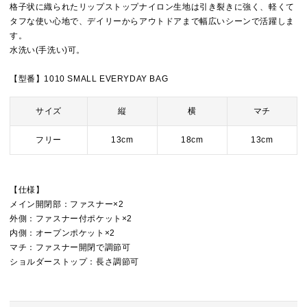
格子状に織られたリップストップナイロン生地は引き裂きに強く、軽くて
タフな使い心地で、デイリーからアウトドアまで幅広いシーンで活躍しま
す。
水洗い(手洗い)可。
【型番】1010 SMALL EVERYDAY BAG
サイズ
縦
横
マチ
フリー
13cm
18cm
13cm
【仕様】
メイン開閉部：ファスナー×2
外側：ファスナー付ポケット×2
内側：オープンポケット×2
マチ：ファスナー開閉で調節可
ショルダーストップ：長さ調節可