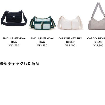
SMALL EVERYDAY
SMALL EVERYDAY
ON JOURNEY SHO
CARGO SHOU
BAG
BAG
ULDER
R BAG
¥13,750
¥13,750
¥15,400
¥19,800
最近チェックした商品