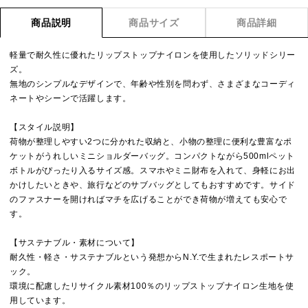
商品説明
商品サイズ
商品詳細
軽量で耐久性に優れたリップストップナイロンを使用したソリッドシリー
ズ。
無地のシンプルなデザインで、年齢や性別を問わず、さまざまなコーディ
ネートやシーンで活躍します。
【スタイル説明】
荷物が整理しやすい2つに分かれた収納と、小物の整理に便利な豊富なポ
ケットがうれしいミニショルダーバッグ。コンパクトながら500mlペット
ボトルがぴったり入るサイズ感。スマホやミニ財布を入れて、身軽にお出
かけしたいときや、旅行などのサブバッグとしてもおすすめです。サイド
のファスナーを開ければマチを広げることができ荷物が増えても安心で
す。
【サステナブル・素材について】
耐久性・軽さ・サステナブルという発想からN.Y.で生まれたレスポートサ
ック。
環境に配慮したリサイクル素材100％のリップストップナイロン生地を使
用しています。