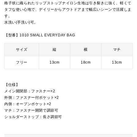
格子状に織られたリップストップナイロン生地は引き裂きに強く、軽くて
タフな使い心地で、デイリーからアウトドアまで幅広いシーンで活躍しま
す。
水洗い(手洗い)可。
【型番】1010 SMALL EVERYDAY BAG
サイズ
縦
横
マチ
フリー
13cm
18cm
13cm
【仕様】
メイン開閉部：ファスナー×2
外側：ファスナー付ポケット×2
内側：オープンポケット×2
マチ：ファスナー開閉で調節可
ショルダーストップ：長さ調節可