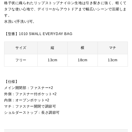
格子状に織られたリップストップナイロン生地は引き裂きに強く、軽くて
タフな使い心地で、デイリーからアウトドアまで幅広いシーンで活躍しま
す。
水洗い(手洗い)可。
【型番】1010 SMALL EVERYDAY BAG
サイズ
縦
横
マチ
フリー
13cm
18cm
13cm
【仕様】
メイン開閉部：ファスナー×2
外側：ファスナー付ポケット×2
内側：オープンポケット×2
マチ：ファスナー開閉で調節可
ショルダーストップ：長さ調節可