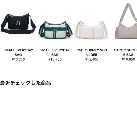
SMALL EVERYDAY
SMALL EVERYDAY
ON JOURNEY SHO
CARGO SHOU
BAG
BAG
ULDER
R BAG
¥13,750
¥13,750
¥15,400
¥19,800
最近チェックした商品