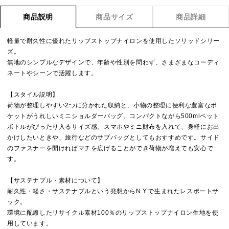
商品説明
商品サイズ
商品詳細
軽量で耐久性に優れたリップストップナイロンを使用したソリッドシリー
ズ。
無地のシンプルなデザインで、年齢や性別を問わず、さまざまなコーディ
ネートやシーンで活躍します。
【スタイル説明】
荷物が整理しやすい2つに分かれた収納と、小物の整理に便利な豊富なポ
ケットがうれしいミニショルダーバッグ。コンパクトながら500mlペット
ボトルがぴったり入るサイズ感。スマホやミニ財布を入れて、身軽にお出
かけしたいときや、旅行などのサブバッグとしてもおすすめです。サイド
のファスナーを開ければマチを広げることができ荷物が増えても安心で
す。
【サステナブル・素材について】
耐久性・軽さ・サステナブルという発想からN.Y.で生まれたレスポートサ
ック。
環境に配慮したリサイクル素材100％のリップストップナイロン生地を使
用しています。