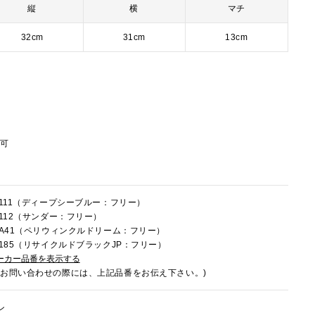
縦
横
マチ
32cm
31cm
13cm
節可
0R111（ディープシーブルー：フリー）
R112（サンダー：フリー）
0RA41（ペリウィンクルドリーム：フリー）
0U185（リサイクルドブラックJP：フリー）
ーカー品番を表示する
でお問い合わせの際には、上記品番をお伝え下さい。)
ン