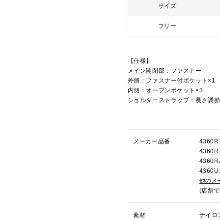
サイズ
フリー
【仕様】
メイン開閉部：ファスナー
外側：ファスナー付ポケット×1
内側：オープンポケット×3
ショルダーストラップ：長さ調
メーカー品番
436
4360
436
436
他のメ
(店舗
素材
ナイロ