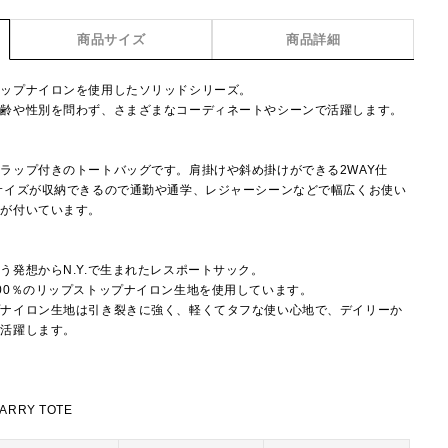
商品サイズ
商品詳細
トップナイロンを使用したソリッドシリーズ。
年齢や性別を問わず、さまざまなコーディネートやシーンで活躍します。
ラップ付きのトートバッグです。肩掛けや斜め掛けができる2WAY仕
サイズが収納できるので通勤や通学、レジャーシーンなどで幅広くお使い
トが付いています。
】
う発想からN.Y.で生まれたレスポートサック。
00％のリップストップナイロン生地を使用しています。
プナイロン生地は引き裂きに強く、軽くてタフな使い心地で、デイリーか
で活躍します。
ARRY TOTE