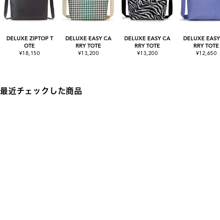
DELUXE ZIPTOP T
DELUXE EASY CA
DELUXE EASY CA
DELUXE EASY
OTE
RRY TOTE
RRY TOTE
RRY TOTE
¥18,150
¥13,200
¥13,200
¥12,650
最近チェックした商品