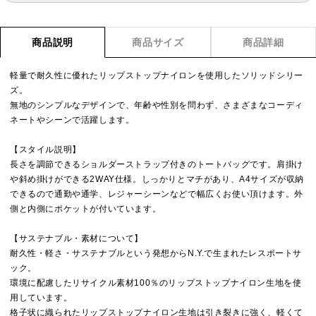
商品説明
商品サイズ
商品詳細
軽量で耐久性に優れたリップストップナイロンを使用したソリッドシリー
ズ。
無地のシンプルなデザインで、年齢や性別を問わず、さまざまなコーディ
ネートやシーンで活躍します。
【スタイル説明】
長さを調節できるショルダーストラップ付きのトートバッグです。肩掛け
や斜め掛けができる2WAY仕様。しっかりとマチがあり、A4サイズが収納
できるので通勤や通学、レジャーシーンなどで幅広くお使い頂けます。外
側と内側にポケットが付いています。
【サステナブル・素材について】
耐久性・軽さ・サステナブルという発想からN.Y.で生まれたレスポートサ
ック。
環境に配慮したリサイクル素材100％のリップストップナイロン生地を使
用しています。
格子状に織られたリップストップナイロン生地は引き裂きに強く、軽くて