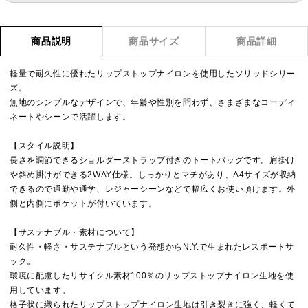
商品説明
商品サイズ
商品詳細
軽量で耐久性に優れたリップストップナイロンを使用したソリッドシリー
ズ。
無地のシンプルなデザインで、年齢や性別を問わず、さまざまなコーディ
ネートやシーンで活躍します。
【スタイル説明】
長さを調節できるショルダーストラップ付きのトートバッグです。肩掛け
や斜め掛けができる2WAY仕様。しっかりとマチがあり、A4サイズが収納
できるので通勤や通学、レジャーシーンなどで幅広くお使い頂けます。外
側と内側にポケットが付いています。
【サステナブル・素材について】
耐久性・軽さ・サステナブルという発想からN.Y.で生まれたレスポートサ
ック。
環境に配慮したリサイクル素材100％のリップストップナイロン生地を使
用しています。
格子状に織られたリップストップナイロン生地は引き裂きに強く、軽くて