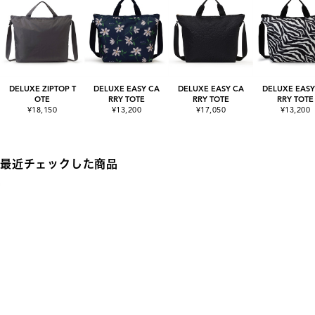
DELUXE ZIPTOP T
DELUXE EASY CA
DELUXE EASY CA
DELUXE EASY
OTE
RRY TOTE
RRY TOTE
RRY TOTE
¥18,150
¥13,200
¥17,050
¥13,200
最近チェックした商品