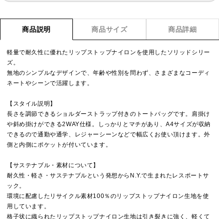
商品説明
商品サイズ
商品詳細
軽量で耐久性に優れたリップストップナイロンを使用したソリッドシリー
ズ。
無地のシンプルなデザインで、年齢や性別を問わず、さまざまなコーディ
ネートやシーンで活躍します。
【スタイル説明】
長さを調節できるショルダーストラップ付きのトートバッグです。肩掛け
や斜め掛けができる2WAY仕様。しっかりとマチがあり、A4サイズが収納
できるので通勤や通学、レジャーシーンなどで幅広くお使い頂けます。外
側と内側にポケットが付いています。
【サステナブル・素材について】
耐久性・軽さ・サステナブルという発想からN.Y.で生まれたレスポートサ
ック。
環境に配慮したリサイクル素材100％のリップストップナイロン生地を使
用しています。
格子状に織られたリップストップナイロン生地は引き裂きに強く、軽くて