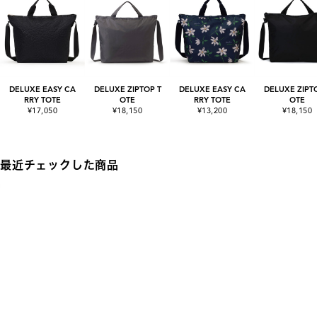
DELUXE EASY CA
DELUXE ZIPTOP T
DELUXE EASY CA
DELUXE ZIPT
RRY TOTE
OTE
RRY TOTE
OTE
¥17,050
¥18,150
¥13,200
¥18,150
最近チェックした商品