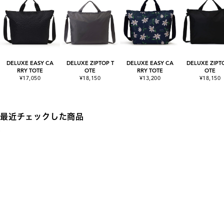
DELUXE EASY CA
DELUXE ZIPTOP T
DELUXE EASY CA
DELUXE ZIPT
RRY TOTE
OTE
RRY TOTE
OTE
¥17,050
¥18,150
¥13,200
¥18,150
最近チェックした商品