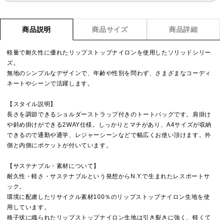
商品説明
商品サイズ
商品詳細
軽量で耐久性に優れたリップストップナイロンを使用したソリッドシリー
ズ。
無地のシンプルなデザインで、年齢や性別を問わず、さまざまなコーディ
ネートやシーンで活躍します。
【スタイル説明】
長さを調節できるショルダーストラップ付きのトートバッグです。肩掛け
や斜め掛けができる2WAY仕様。しっかりとマチがあり、A4サイズが収納
できるので通勤や通学、レジャーシーンなどで幅広くお使い頂けます。外
側と内側にポケットが付いています。
【サステナブル・素材について】
耐久性・軽さ・サステナブルという発想からN.Y.で生まれたレスポートサ
ック。
環境に配慮したリサイクル素材100％のリップストップナイロン生地を使
用しています。
格子状に織られたリップストップナイロン生地は引き裂きに強く、軽くて