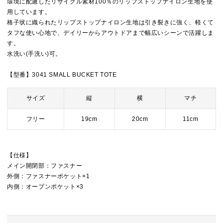
環境に配慮したリサイクル素材100％のリップストップナイロン生地を使
用しています。
格子状に織られたリップストップナイロン生地は引き裂きに強く、軽くて
タフな使い心地で、デイリーからアウトドアまで幅広いシーンで活躍しま
す。
水洗い(手洗い)可。
【型番】3041 SMALL BUCKET TOTE
サイズ
縦
横
マチ
フリー
19cm
20cm
11cm
【仕様】
メイン開閉部：ファスナー
外側：ファスナーポケット×1
内側：オープンポケット×3