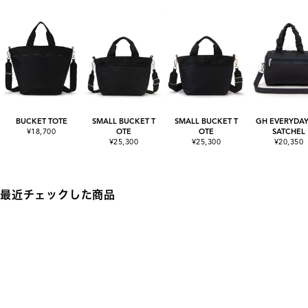
BUCKET TOTE
SMALL BUCKET T
SMALL BUCKET T
GH EVERYDAY
¥18,700
OTE
OTE
SATCHEL
¥25,300
¥25,300
¥20,350
最近チェックした商品