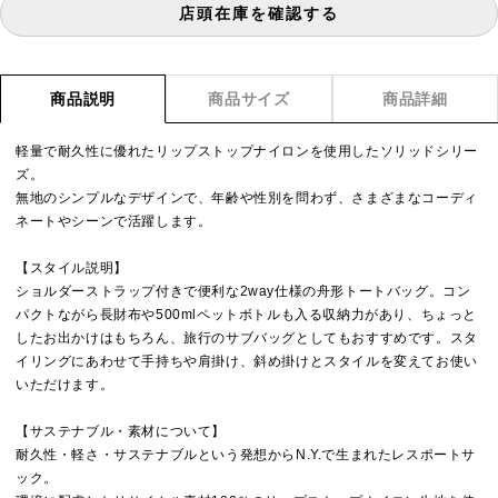
店頭在庫を確認する
商品説明
商品サイズ
商品詳細
軽量で耐久性に優れたリップストップナイロンを使用したソリッドシリー
ズ。
無地のシンプルなデザインで、年齢や性別を問わず、さまざまなコーディ
ネートやシーンで活躍します。
【スタイル説明】
ショルダーストラップ付きで便利な2way仕様の舟形トートバッグ。コン
パクトながら長財布や500mlペットボトルも入る収納力があり、ちょっと
したお出かけはもちろん、旅行のサブバッグとしてもおすすめです。スタ
イリングにあわせて手持ちや肩掛け、斜め掛けとスタイルを変えてお使い
いただけます。
【サステナブル・素材について】
耐久性・軽さ・サステナブルという発想からN.Y.で生まれたレスポートサ
ック。