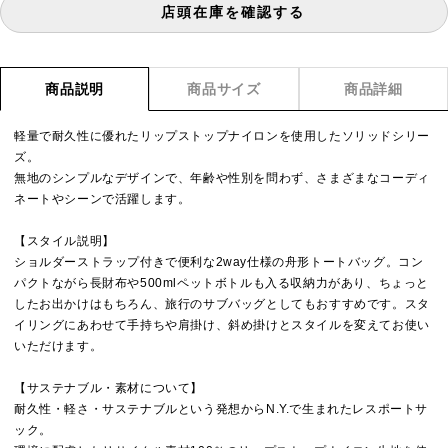
店頭在庫を確認する
商品説明
商品サイズ
商品詳細
軽量で耐久性に優れたリップストップナイロンを使用したソリッドシリー
ズ。
無地のシンプルなデザインで、年齢や性別を問わず、さまざまなコーディ
ネートやシーンで活躍します。
【スタイル説明】
ショルダーストラップ付きで便利な2way仕様の舟形トートバッグ。コン
パクトながら長財布や500mlペットボトルも入る収納力があり、ちょっと
したお出かけはもちろん、旅行のサブバッグとしてもおすすめです。スタ
イリングにあわせて手持ちや肩掛け、斜め掛けとスタイルを変えてお使い
いただけます。
【サステナブル・素材について】
耐久性・軽さ・サステナブルという発想からN.Y.で生まれたレスポートサ
ック。