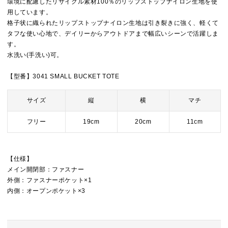
環境に配慮したリサイクル素材100％のリップストップナイロン生地を使
用しています。
格子状に織られたリップストップナイロン生地は引き裂きに強く、軽くて
タフな使い心地で、デイリーからアウトドアまで幅広いシーンで活躍しま
す。
水洗い(手洗い)可。
【型番】3041 SMALL BUCKET TOTE
サイズ
縦
横
マチ
フリー
19cm
20cm
11cm
【仕様】
メイン開閉部：ファスナー
外側：ファスナーポケット×1
内側：オープンポケット×3