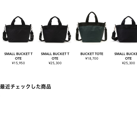
SMALL BUCKET T
SMALL BUCKET T
BUCKET TOTE
SMALL BUCKE
OTE
OTE
¥18,700
OTE
¥15,950
¥25,300
¥25,300
最近チェックした商品