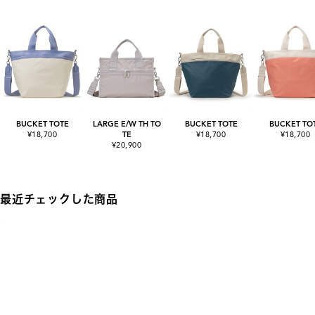
BUCKET TOTE
LARGE E/W TH TO
BUCKET TOTE
BUCKET TO
¥18,700
TE
¥18,700
¥18,700
¥20,900
最近チェックした商品