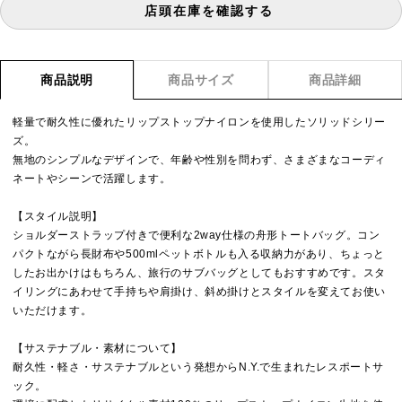
店頭在庫を確認する
商品説明
商品サイズ
商品詳細
軽量で耐久性に優れたリップストップナイロンを使用したソリッドシリー
ズ。
無地のシンプルなデザインで、年齢や性別を問わず、さまざまなコーディ
ネートやシーンで活躍します。
【スタイル説明】
ショルダーストラップ付きで便利な2way仕様の舟形トートバッグ。コン
パクトながら長財布や500mlペットボトルも入る収納力があり、ちょっと
したお出かけはもちろん、旅行のサブバッグとしてもおすすめです。スタ
イリングにあわせて手持ちや肩掛け、斜め掛けとスタイルを変えてお使い
いただけます。
【サステナブル・素材について】
耐久性・軽さ・サステナブルという発想からN.Y.で生まれたレスポートサ
ック。