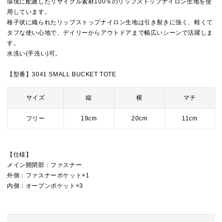
環境に配慮したリサイクル素材100％のリップストップナイロン生地を使
用しています。
格子状に織られたリップストップナイロン生地は引き裂きに強く、軽くて
タフな使い心地で、デイリーからアウトドアまで幅広いシーンで活躍しま
す。
水洗い(手洗い)可。
【型番】3041 SMALL BUCKET TOTE
サイズ
縦
横
マチ
フリー
19cm
20cm
11cm
【仕様】
メイン開閉部：ファスナー
外側：ファスナーポケット×1
内側：オープンポケット×3