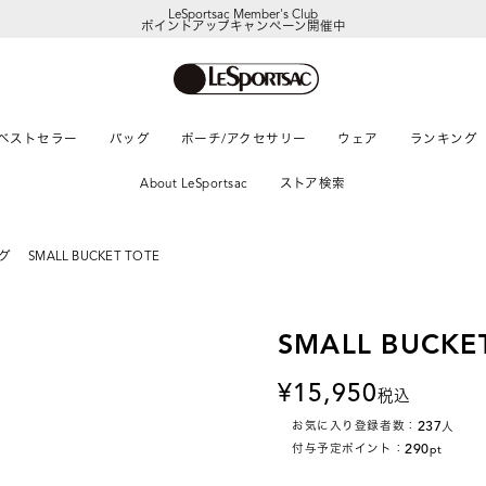
LeSportsac Member's Club
ポイントアップキャンペーン開催中
ベストセラー
バッグ
ポーチ/アクセサリー
ウェア
ランキング
About LeSportsac
ストア検索
グ
SMALL BUCKET TOTE
SMALL BUCKE
15,950
税込
237
お気に入り登録者数：
人
290
付与予定ポイント：
pt