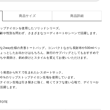
商品サイズ
商品詳細
トップナイロンを使用したソリッドシリーズ。
年齢や性別を問わず、さまざまなコーディネートやシーンで活躍します。
2way仕様の舟形トートバッグ。コンパクトながら長財布や500mlペッ
ちょっとしたお出かけはもちろん、旅行のサブバッグとしてもおすすめで
持ちや肩掛け、斜め掛けとスタイルを変えてお使いいただけます。
】
う発想からN.Y.で生まれたレスポートサック。
00％のリップストップナイロン生地を使用しています。
プナイロン生地は引き裂きに強く、軽くてタフな使い心地で、デイリーか
で活躍します。
TOTE