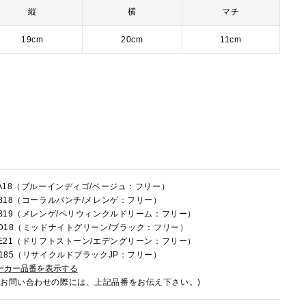
縦
横
マチ
19cm
20cm
11cm
1FA18（ブルーインディゴ/ベージュ：フリー）
1FB18（コーラルパンチ/メレンゲ：フリー）
1FB19（メレンゲ/ペリウィンクルドリーム：フリー）
1LD18（ミッドナイトグリーン/ブラック：フリー）
1LE21（ドリフトストーン/エデングリーン：フリー）
1U185（リサイクルドブラックJP：フリー）
ーカー品番を表示する
でお問い合わせの際には、上記品番をお伝え下さい。)