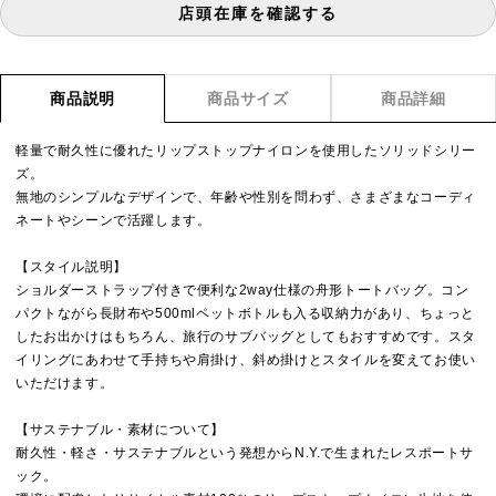
店頭在庫を確認する
商品説明
商品サイズ
商品詳細
軽量で耐久性に優れたリップストップナイロンを使用したソリッドシリー
ズ。
無地のシンプルなデザインで、年齢や性別を問わず、さまざまなコーディ
ネートやシーンで活躍します。
【スタイル説明】
ショルダーストラップ付きで便利な2way仕様の舟形トートバッグ。コン
パクトながら長財布や500mlペットボトルも入る収納力があり、ちょっと
したお出かけはもちろん、旅行のサブバッグとしてもおすすめです。スタ
イリングにあわせて手持ちや肩掛け、斜め掛けとスタイルを変えてお使い
いただけます。
【サステナブル・素材について】
耐久性・軽さ・サステナブルという発想からN.Y.で生まれたレスポートサ
ック。