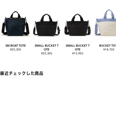
SM BOAT TOTE
SMALL BUCKET T
SMALL BUCKET T
BUCKET TO
¥25,300
OTE
OTE
¥18,700
¥25,300
¥15,950
最近チェックした商品