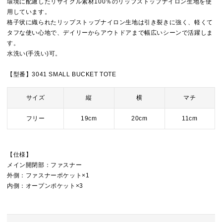
環境に配慮したリサイクル素材100％のリップストップナイロン生地を使
用しています。
格子状に織られたリップストップナイロン生地は引き裂きに強く、軽くて
タフな使い心地で、デイリーからアウトドアまで幅広いシーンで活躍しま
す。
水洗い(手洗い)可。
【型番】3041 SMALL BUCKET TOTE
サイズ
縦
横
マチ
フリー
19cm
20cm
11cm
【仕様】
メイン開閉部：ファスナー
外側：ファスナーポケット×1
内側：オープンポケット×3