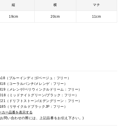
縦
横
マチ
19cm
20cm
11cm
1FA18（ブルーインディゴ/ベージュ：フリー）
1FB18（コーラルパンチ/メレンゲ：フリー）
1FB19（メレンゲ/ペリウィンクルドリーム：フリー）
1LD18（ミッドナイトグリーン/ブラック：フリー）
1LE21（ドリフトストーン/エデングリーン：フリー）
1U185（リサイクルドブラックJP：フリー）
ーカー品番を表示する
でお問い合わせの際には、上記品番をお伝え下さい。)