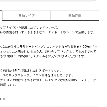
商品サイズ
商品詳細
トップナイロンを使用したソリッドシリーズ。
年齢や性別を問わず、さまざまなコーディネートやシーンで活躍します。
2way仕様の舟形トートバッグ。コンパクトながら長財布や500mlペッ
ちょっとしたお出かけはもちろん、旅行のサブバッグとしてもおすすめで
持ちや肩掛け、斜め掛けとスタイルを変えてお使いいただけます。
】
う発想からN.Y.で生まれたレスポートサック。
00％のリップストップナイロン生地を使用しています。
プナイロン生地は引き裂きに強く、軽くてタフな使い心地で、デイリーか
で活躍します。
TOTE