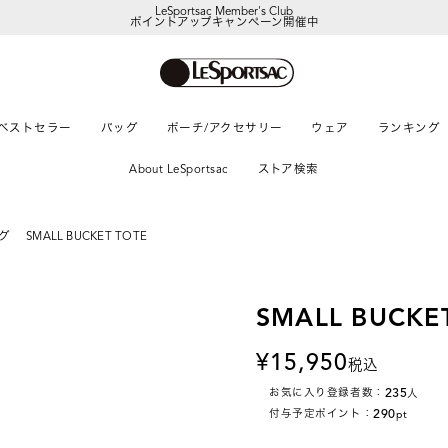
LeSportsac Member's Club
ポイントアップキャンペーン開催中
ベストセラー
バッグ
ポーチ/アクセサリー
ウェア
ランキング
About LeSportsac
ストア検索
グ
SMALL BUCKET TOTE
SMALL BUCKE
15,950
税込
235
お気に入り登録者数：
人
290
付与予定ポイント：
pt