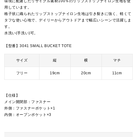
環境に配慮したリサイクル素材100％のリップストップナイロン生地を使
用しています。
格子状に織られたリップストップナイロン生地は引き裂きに強く、軽くて
タフな使い心地で、デイリーからアウトドアまで幅広いシーンで活躍しま
す。
水洗い(手洗い)可。
【型番】3041 SMALL BUCKET TOTE
サイズ
縦
横
マチ
フリー
19cm
20cm
11cm
【仕様】
メイン開閉部：ファスナー
外側：ファスナーポケット×1
内側：オープンポケット×3