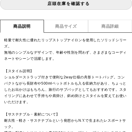
店頭在庫を確認する
商品説明
商品サイズ
商品詳細
軽量で耐久性に優れたリップストップナイロンを使用したソリッドシリー
ズ。
無地のシンプルなデザインで、年齢や性別を問わず、さまざまなコーディ
ネートやシーンで活躍します。
【スタイル説明】
ショルダーストラップ付きで便利な2way仕様の舟形トートバッグ。コン
パクトながら長財布や500mlペットボトルも入る収納力があり、ちょっと
したお出かけはもちろん、旅行のサブバッグとしてもおすすめです。スタ
イリングにあわせて手持ちや肩掛け、斜め掛けとスタイルを変えてお使い
いただけます。
【サステナブル・素材について】
耐久性・軽さ・サステナブルという発想からN.Y.で生まれたレスポートサ
ック。