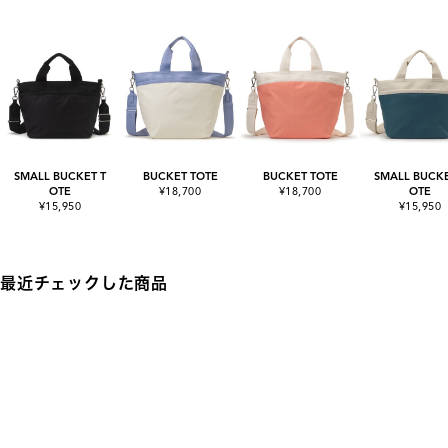
SMALL BUCKET T
BUCKET TOTE
BUCKET TOTE
SMALL BUCKE
OTE
¥18,700
¥18,700
OTE
¥15,950
¥15,950
最近チェックした商品