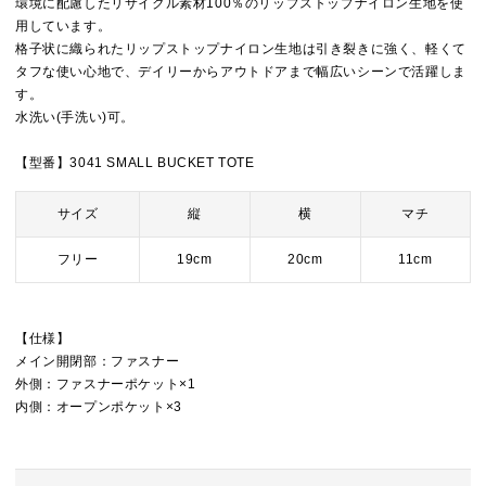
環境に配慮したリサイクル素材100％のリップストップナイロン生地を使
用しています。
格子状に織られたリップストップナイロン生地は引き裂きに強く、軽くて
タフな使い心地で、デイリーからアウトドアまで幅広いシーンで活躍しま
す。
水洗い(手洗い)可。
【型番】3041 SMALL BUCKET TOTE
サイズ
縦
横
マチ
フリー
19cm
20cm
11cm
【仕様】
メイン開閉部：ファスナー
外側：ファスナーポケット×1
内側：オープンポケット×3