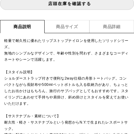
店頭在庫を確認する
商品説明
商品サイズ
商品詳細
軽量で耐久性に優れたリップストップナイロンを使用したソリッドシリー
ズ。
無地のシンプルなデザインで、年齢や性別を問わず、さまざまなコーディ
ネートやシーンで活躍します。
【スタイル説明】
ショルダーストラップ付きで便利な2way仕様の舟形トートバッグ。コン
パクトながら長財布や500mlペットボトルも入る収納力があり、ちょっと
したお出かけはもちろん、旅行のサブバッグとしてもおすすめです。スタ
イリングにあわせて手持ちや肩掛け、斜め掛けとスタイルを変えてお使い
いただけます。
【サステナブル・素材について】
耐久性・軽さ・サステナブルという発想からN.Y.で生まれたレスポートサ
ック。