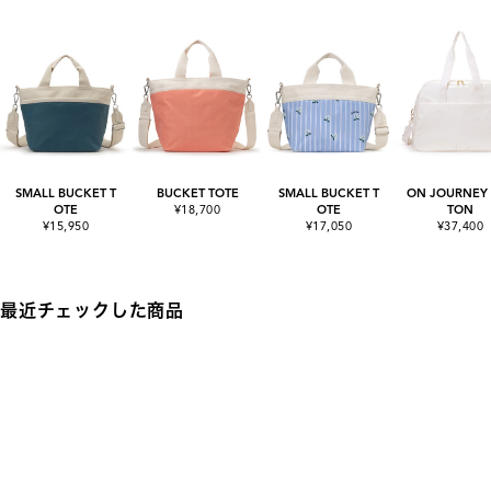
SMALL BUCKET T
BUCKET TOTE
SMALL BUCKET T
ON JOURNEY
OTE
¥18,700
OTE
TON
¥15,950
¥17,050
¥37,400
最近チェックした商品