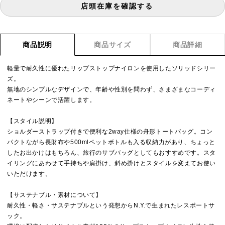
店頭在庫を確認する
商品説明
商品サイズ
商品詳細
軽量で耐久性に優れたリップストップナイロンを使用したソリッドシリー
ズ。
無地のシンプルなデザインで、年齢や性別を問わず、さまざまなコーディ
ネートやシーンで活躍します。
【スタイル説明】
ショルダーストラップ付きで便利な2way仕様の舟形トートバッグ。コン
パクトながら長財布や500mlペットボトルも入る収納力があり、ちょっと
したお出かけはもちろん、旅行のサブバッグとしてもおすすめです。スタ
イリングにあわせて手持ちや肩掛け、斜め掛けとスタイルを変えてお使い
いただけます。
【サステナブル・素材について】
耐久性・軽さ・サステナブルという発想からN.Y.で生まれたレスポートサ
ック。