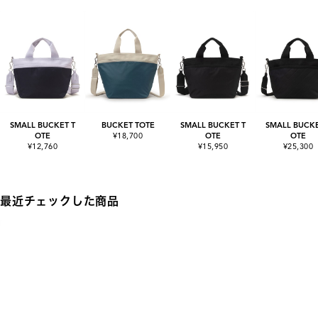
SMALL BUCKET T
BUCKET TOTE
SMALL BUCKET T
SMALL BUCKE
OTE
¥18,700
OTE
OTE
¥12,760
¥15,950
¥25,300
最近チェックした商品