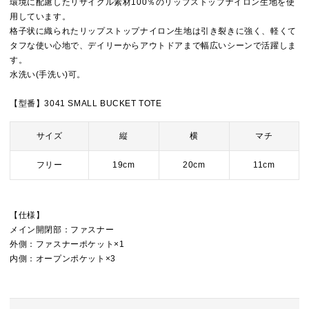
環境に配慮したリサイクル素材100％のリップストップナイロン生地を使
用しています。
格子状に織られたリップストップナイロン生地は引き裂きに強く、軽くて
タフな使い心地で、デイリーからアウトドアまで幅広いシーンで活躍しま
す。
水洗い(手洗い)可。
【型番】3041 SMALL BUCKET TOTE
サイズ
縦
横
マチ
フリー
19cm
20cm
11cm
【仕様】
メイン開閉部：ファスナー
外側：ファスナーポケット×1
内側：オープンポケット×3