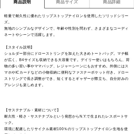
商品説明
商品サイズ
商品詳細
軽量で耐久性に優れたリップストップナイロンを使用したソリッドシリー
ズ。
無地のシンプルなデザインで、年齢や性別を問わず、さまざまなコーディ
ネートやシーンで活躍します。
【スタイル説明】
ショルダー部分にドローストリングを加えた大きめトートバッグ。マチ幅
が広く、B4サイズも収納できる大容量です。デイリー使いはもちろん、荷
物の多い習い事やママバッグ、レジャーシーンにもおすすめ。外側にはス
マホやICカードなどの小物収納に便利なファスナーポケット付き。ドロー
ストリングで長さ調整ができ、短くするとギャザーが際立ち、自分好みの
アレンジも楽しめます。
【サステナブル・素材について】
耐久性・軽さ・サステナブルという発想からN.Y.で生まれたレスポートサ
ック。
環境に配慮したリサイクル素材100％のリップストップナイロン生地を使