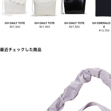
GH DAILY TOTE
GH DAILY TOTE
GH DAILY TOTE
GH EMERALD 
¥27,500
¥21,450
¥27,500
E
¥13,750
最近チェックした商品