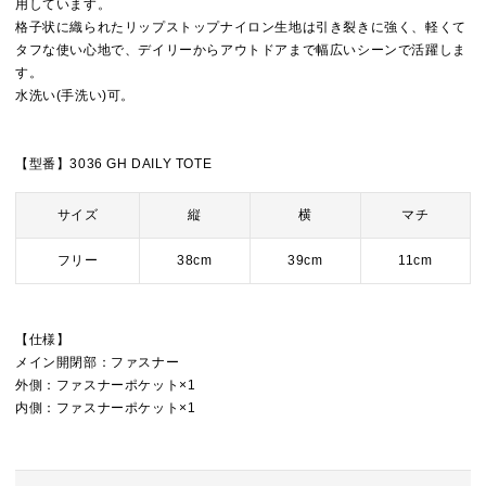
用しています。
格子状に織られたリップストップナイロン生地は引き裂きに強く、軽くて
タフな使い心地で、デイリーからアウトドアまで幅広いシーンで活躍しま
す。
水洗い(手洗い)可。
【型番】3036 GH DAILY TOTE
サイズ
縦
横
マチ
フリー
38cm
39cm
11cm
【仕様】
メイン開閉部：ファスナー
外側：ファスナーポケット×1
内側：ファスナーポケット×1