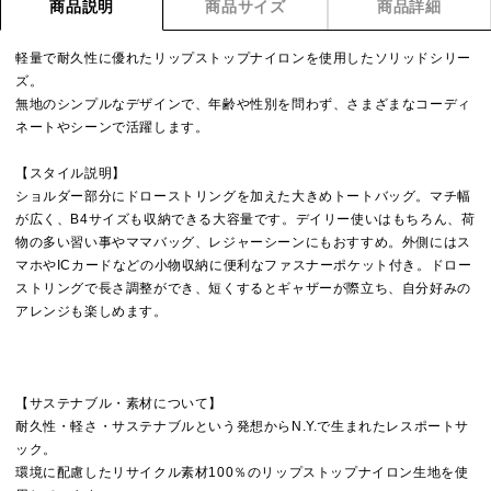
商品説明
商品サイズ
商品詳細
軽量で耐久性に優れたリップストップナイロンを使用したソリッドシリー
ズ。
無地のシンプルなデザインで、年齢や性別を問わず、さまざまなコーディ
ネートやシーンで活躍します。
【スタイル説明】
ショルダー部分にドローストリングを加えた大きめトートバッグ。マチ幅
が広く、B4サイズも収納できる大容量です。デイリー使いはもちろん、荷
物の多い習い事やママバッグ、レジャーシーンにもおすすめ。外側にはス
マホやICカードなどの小物収納に便利なファスナーポケット付き。ドロー
ストリングで長さ調整ができ、短くするとギャザーが際立ち、自分好みの
アレンジも楽しめます。
【サステナブル・素材について】
耐久性・軽さ・サステナブルという発想からN.Y.で生まれたレスポートサ
ック。
環境に配慮したリサイクル素材100％のリップストップナイロン生地を使