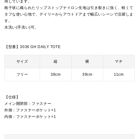
用しています。
格子状に織られたリップストップナイロン生地は引き裂きに強く、軽くて
タフな使い心地で、デイリーからアウトドアまで幅広いシーンで活躍しま
す。
水洗い(手洗い)可。
【型番】3036 GH DAILY TOTE
サイズ
縦
横
マチ
フリー
38cm
39cm
11cm
【仕様】
メイン開閉部：ファスナー
外側：ファスナーポケット×1
内側：ファスナーポケット×1