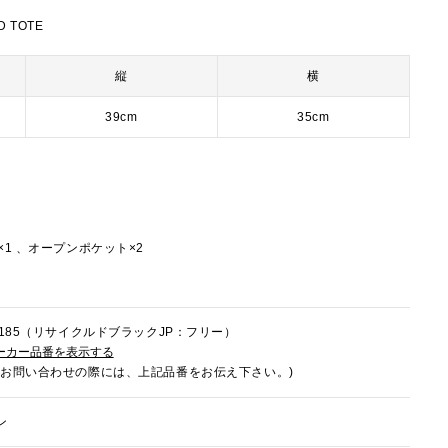
D TOTE
縦
横
39cm
35cm
×1 、オープンポケット×2
9U185（リサイクルドブラックJP：フリー）
ーカー品番を表示する
でお問い合わせの際には、上記品番をお伝え下さい。)
ン