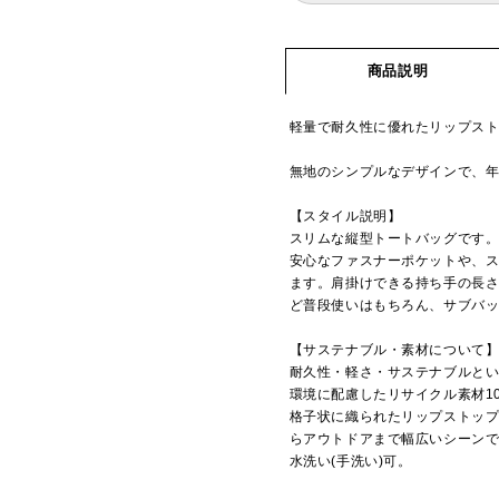
商品説明
軽量で耐久性に優れたリップス
無地のシンプルなデザインで、
【スタイル説明】
スリムな縦型トートバッグです。
安心なファスナーポケットや、ス
ます。肩掛けできる持ち手の長
ど普段使いはもちろん、サブバ
【サステナブル・素材について
耐久性・軽さ・サステナブルとい
環境に配慮したリサイクル素材1
格子状に織られたリップストッ
らアウトドアまで幅広いシーン
水洗い(手洗い)可。