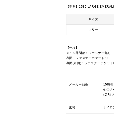
【型番】1589 LARGE EMERAL
サイズ
フリー
【仕様】
メイン開閉部：ファスナー無し
表面：ファスナーポケット×1
裏面(内側)：ファスナーポケット
メーカー品番
158
他のメ
(店舗
素材
ナイロ