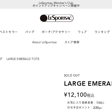
LeSportsac Member's Club
ポイントアップキャンペーン開催中
ベストセラー
バッグ
ポーチ/アクセサリー
ウェア
ランキング
About LeSportsac
ストア検索
グ
LARGE EMERALD TOTE
SOLD OUT
LARGE EMERA
12,100
税込
134
お気に入り登録者数：
人
220
付与予定ポイント：
pt