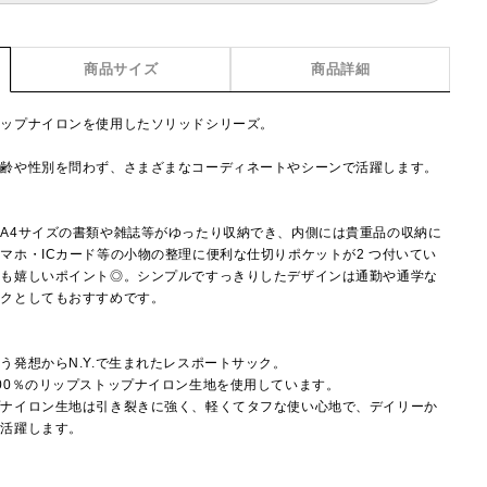
商品サイズ
商品詳細
トップナイロンを使用したソリッドシリーズ。
年齢や性別を問わず、さまざまなコーディネートやシーンで活躍します。
A4サイズの書類や雑誌等がゆったり収納でき、内側には貴重品の収納に
マホ・ICカード等の小物の整理に便利な仕切りポケットが2 つ付いてい
さも嬉しいポイント◎。シンプルですっきりしたデザインは通勤や通学な
ックとしてもおすすめです。
】
う発想からN.Y.で生まれたレスポートサック。
00％のリップストップナイロン生地を使用しています。
プナイロン生地は引き裂きに強く、軽くてタフな使い心地で、デイリーか
で活躍します。