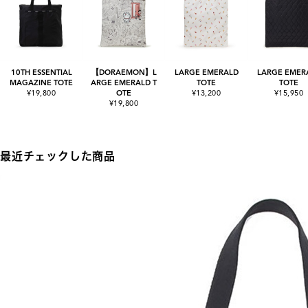
10TH ESSENTIAL
【DORAEMON】L
LARGE EMERALD
LARGE EMER
MAGAZINE TOTE
ARGE EMERALD T
TOTE
TOTE
¥19,800
OTE
¥13,200
¥15,950
¥19,800
最近チェックした商品