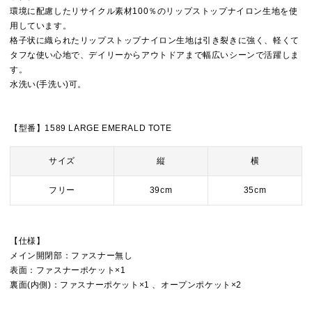
環境に配慮したリサイクル素材100％のリップストップナイロン生地を使
用しています。
格子状に織られたリップストップナイロン生地は引き裂きに強く、軽くて
タフな使い心地で、デイリーからアウトドアまで幅広いシーンで活躍しま
す。
水洗い(手洗い)可。
【型番】1589 LARGE EMERALD TOTE
サイズ
縦
横
フリー
39cm
35cm
【仕様】
メイン開閉部：ファスナー無し
表面：ファスナーポケット×1
裏面(内側)：ファスナーポケット×1 、オープンポケット×2