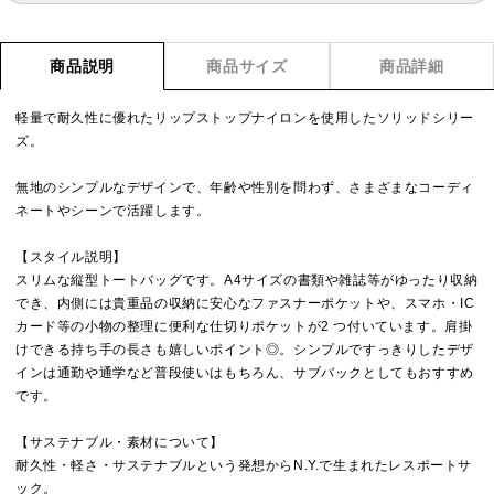
商品説明
商品サイズ
商品詳細
軽量で耐久性に優れたリップストップナイロンを使用したソリッドシリー
ズ。
無地のシンプルなデザインで、年齢や性別を問わず、さまざまなコーディ
ネートやシーンで活躍します。
【スタイル説明】
スリムな縦型トートバッグです。A4サイズの書類や雑誌等がゆったり収納
でき、内側には貴重品の収納に安心なファスナーポケットや、スマホ・IC
カード等の小物の整理に便利な仕切りポケットが2 つ付いています。肩掛
けできる持ち手の長さも嬉しいポイント◎。シンプルですっきりしたデザ
インは通勤や通学など普段使いはもちろん、サブバックとしてもおすすめ
です。
【サステナブル・素材について】
耐久性・軽さ・サステナブルという発想からN.Y.で生まれたレスポートサ
ック。