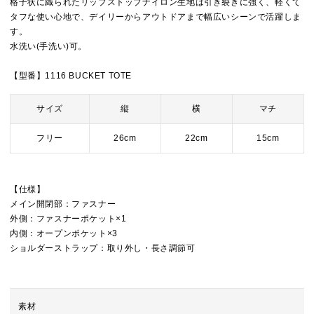
格子状に織られたリップストップナイロン生地は引き裂きに強く、軽くて
タフな使い心地で、デイリーからアウトドアまで幅広いシーンで活躍しま
す。
水洗い(手洗い)可。
【型番】1116 BUCKET TOTE
サイズ
縦
横
マチ
フリー
26cm
22cm
15cm
【仕様】
メイン開閉部：ファスナー
外側：ファスナーポケット×1
内側：オープンポケット×3
ショルダーストラップ：取り外し・長さ調節可
素材