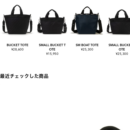
BUCKET TOTE
SMALL BUCKET T
SM BOAT TOTE
SMALL BUCKE
¥28,600
OTE
¥25,300
OTE
¥15,950
¥25,300
最近チェックした商品