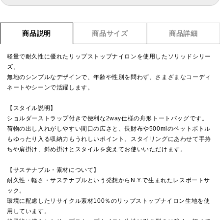
商品説明
商品サイズ
商品詳細
軽量で耐久性に優れたリップストップナイロンを使用したソリッドシリー
ズ。
無地のシンプルなデザインで、年齢や性別を問わず、さまざまなコーディ
ネートやシーンで活躍します。
【スタイル説明】
ショルダーストラップ付きで便利な2way仕様の舟形トートバッグです。
荷物の出し入れがしやすい間口の広さと、長財布や500mlのペットボトル
もゆったり入る収納力もうれしいポイント。スタイリングにあわせて手持
ちや肩掛け、斜め掛けとスタイルを変えてお使いいただけます。
【サステナブル・素材について】
耐久性・軽さ・サステナブルという発想からN.Y.で生まれたレスポートサ
ック。
環境に配慮したリサイクル素材100％のリップストップナイロン生地を使
用しています。