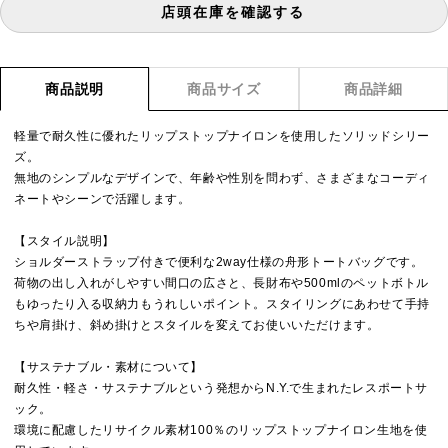
店頭在庫を確認する
商品説明
商品サイズ
商品詳細
軽量で耐久性に優れたリップストップナイロンを使用したソリッドシリー
ズ。
無地のシンプルなデザインで、年齢や性別を問わず、さまざまなコーディ
ネートやシーンで活躍します。
【スタイル説明】
ショルダーストラップ付きで便利な2way仕様の舟形トートバッグです。
荷物の出し入れがしやすい間口の広さと、長財布や500mlのペットボトル
もゆったり入る収納力もうれしいポイント。スタイリングにあわせて手持
ちや肩掛け、斜め掛けとスタイルを変えてお使いいただけます。
【サステナブル・素材について】
耐久性・軽さ・サステナブルという発想からN.Y.で生まれたレスポートサ
ック。
環境に配慮したリサイクル素材100％のリップストップナイロン生地を使