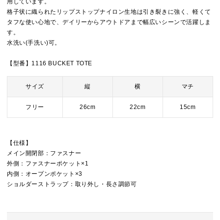
用しています。
格子状に織られたリップストップナイロン生地は引き裂きに強く、軽くて
タフな使い心地で、デイリーからアウトドアまで幅広いシーンで活躍しま
す。
水洗い(手洗い)可。
【型番】1116 BUCKET TOTE
サイズ
縦
横
マチ
フリー
26cm
22cm
15cm
【仕様】
メイン開閉部：ファスナー
外側：ファスナーポケット×1
内側：オープンポケット×3
ショルダーストラップ：取り外し・長さ調節可