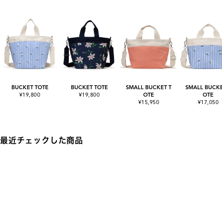
BUCKET TOTE
BUCKET TOTE
SMALL BUCKET T
SMALL BUCKE
¥19,800
¥19,800
OTE
OTE
¥15,950
¥17,050
最近チェックした商品