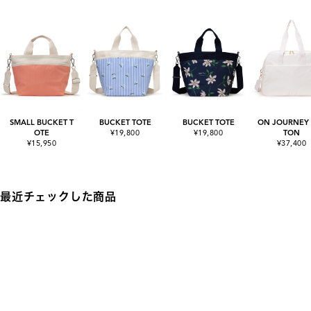
SMALL BUCKET T
BUCKET TOTE
BUCKET TOTE
ON JOURNEY
OTE
¥19,800
¥19,800
TON
¥15,950
¥37,400
最近チェックした商品