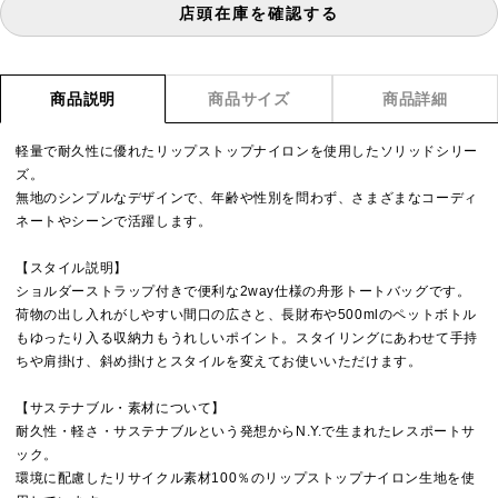
店頭在庫を確認する
商品説明
商品サイズ
商品詳細
軽量で耐久性に優れたリップストップナイロンを使用したソリッドシリー
ズ。
無地のシンプルなデザインで、年齢や性別を問わず、さまざまなコーディ
ネートやシーンで活躍します。
【スタイル説明】
ショルダーストラップ付きで便利な2way仕様の舟形トートバッグです。
荷物の出し入れがしやすい間口の広さと、長財布や500mlのペットボトル
もゆったり入る収納力もうれしいポイント。スタイリングにあわせて手持
ちや肩掛け、斜め掛けとスタイルを変えてお使いいただけます。
【サステナブル・素材について】
耐久性・軽さ・サステナブルという発想からN.Y.で生まれたレスポートサ
ック。
環境に配慮したリサイクル素材100％のリップストップナイロン生地を使