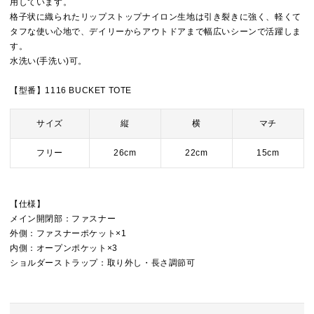
用しています。
格子状に織られたリップストップナイロン生地は引き裂きに強く、軽くて
タフな使い心地で、デイリーからアウトドアまで幅広いシーンで活躍しま
す。
水洗い(手洗い)可。
【型番】1116 BUCKET TOTE
サイズ
縦
横
マチ
フリー
26cm
22cm
15cm
【仕様】
メイン開閉部：ファスナー
外側：ファスナーポケット×1
内側：オープンポケット×3
ショルダーストラップ：取り外し・長さ調節可