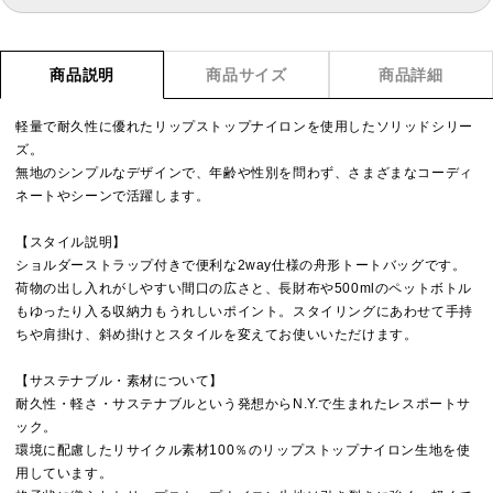
商品説明
商品サイズ
商品詳細
軽量で耐久性に優れたリップストップナイロンを使用したソリッドシリー
ズ。
無地のシンプルなデザインで、年齢や性別を問わず、さまざまなコーディ
ネートやシーンで活躍します。
【スタイル説明】
ショルダーストラップ付きで便利な2way仕様の舟形トートバッグです。
荷物の出し入れがしやすい間口の広さと、長財布や500mlのペットボトル
もゆったり入る収納力もうれしいポイント。スタイリングにあわせて手持
ちや肩掛け、斜め掛けとスタイルを変えてお使いいただけます。
【サステナブル・素材について】
耐久性・軽さ・サステナブルという発想からN.Y.で生まれたレスポートサ
ック。
環境に配慮したリサイクル素材100％のリップストップナイロン生地を使
用しています。