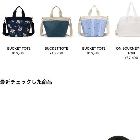
BUCKET TOTE
BUCKET TOTE
BUCKET TOTE
ON JOURNEY
¥19,800
¥18,700
¥19,800
TON
¥37,400
最近チェックした商品