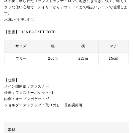
格子状に織られたリップストップナイロン生地は引き裂きに強く、軽くて
タフな使い心地で、デイリーからアウトドアまで幅広いシーンで活躍しま
す。
水洗い(手洗い)可。
【型番】1116 BUCKET TOTE
サイズ
縦
横
マチ
フリー
26cm
22cm
15cm
【仕様】
メイン開閉部：ファスナー
外側：ファスナーポケット×1
内側：オープンポケット×3
ショルダーストラップ：取り外し・長さ調節可
素材