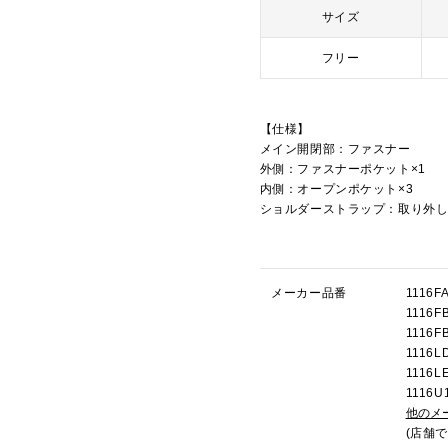
サイズ
フリー
【仕様】
メイン開閉部：ファスナー
外側：ファスナーポケット×1
内側：オープンポケット×3
ショルダーストラップ：取り外
メーカー品番
111
111
111
111
111
111
他のメ
(店舗