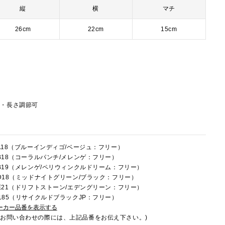
縦
横
マチ
26cm
22cm
15cm
し・長さ調節可
6FA18（ブルーインディゴ/ベージュ：フリー）
6FB18（コーラルパンチ/メレンゲ：フリー）
6FB19（メレンゲ/ペリウィンクルドリーム：フリー）
6LD18（ミッドナイトグリーン/ブラック：フリー）
6LE21（ドリフトストーン/エデングリーン：フリー）
6U185（リサイクルドブラックJP：フリー）
ーカー品番を表示する
でお問い合わせの際には、上記品番をお伝え下さい。)