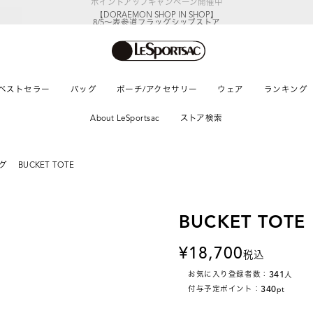
【DORAEMON SHOP IN SHOP】
8/5～表参道フラッグシップストア
ベストセラー
バッグ
ポーチ/アクセサリー
ウェア
ランキング
About LeSportsac
ストア検索
グ
BUCKET TOTE
BUCKET TOTE
18,700
税込
341
お気に入り登録者数：
人
340
付与予定ポイント：
pt