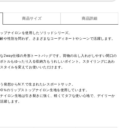
商品サイズ
商品詳細
トップナイロンを使用したソリッドシリーズ。
年齢や性別を問わず、さまざまなコーディネートやシーンで活躍します。
な2way仕様の舟形トートバッグです。荷物の出し入れがしやすい間口の
ットボトルもゆったり入る収納力もうれしいポイント。スタイリングにあわ
とスタイルを変えてお使いいただけます。
】
う発想からN.Y.で生まれたレスポートサック。
00％のリップストップナイロン生地を使用しています。
プナイロン生地は引き裂きに強く、軽くてタフな使い心地で、デイリーか
で活躍します。