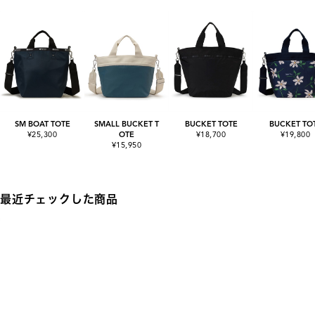
SM BOAT TOTE
SMALL BUCKET T
BUCKET TOTE
BUCKET TO
¥25,300
OTE
¥18,700
¥19,800
¥15,950
最近チェックした商品