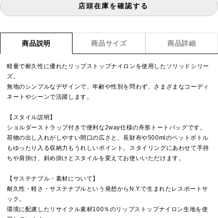
店頭在庫を確認する
商品説明
商品サイズ
商品詳細
軽量で耐久性に優れたリップストップナイロンを使用したソリッドシリー
ズ。
無地のシンプルなデザインで、年齢や性別を問わず、さまざまなコーディ
ネートやシーンで活躍します。
【スタイル説明】
ショルダーストラップ付きで便利な2way仕様の舟形トートバッグです。
荷物の出し入れがしやすい間口の広さと、長財布や500mlのペットボトル
もゆったり入る収納力もうれしいポイント。スタイリングにあわせて手持
ちや肩掛け、斜め掛けとスタイルを変えてお使いいただけます。
【サステナブル・素材について】
耐久性・軽さ・サステナブルという発想からN.Y.で生まれたレスポートサ
ック。
環境に配慮したリサイクル素材100％のリップストップナイロン生地を使