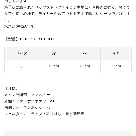
用しています。
格子状に織られたリップストップナイロン生地は引き裂きに強く、軽くて
タフな使い心地で、デイリーからアウトドアまで幅広いシーンで活躍しま
す。
水洗い(手洗い)可。
【型番】1116 BUCKET TOTE
サイズ
縦
横
マチ
フリー
26cm
22cm
15cm
【仕様】
メイン開閉部：ファスナー
外側：ファスナーポケット×1
内側：オープンポケット×3
ショルダーストラップ：取り外し・長さ調節可