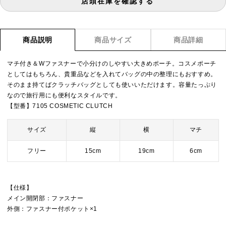
店頭在庫を確認する
商品説明
商品サイズ
商品詳細
マチ付き＆Wファスナーで小分けのしやすい大きめポーチ。コスメポーチ
としてはもちろん、貴重品などを入れてバッグの中の整理にもおすすめ。
そのまま持てばクラッチバッグとしても使いいただけます。容量たっぷり
なので旅行用にも便利なスタイルです。
【型番】7105 COSMETIC CLUTCH
サイズ
縦
横
マチ
フリー
15cm
19cm
6cm
【仕様】
メイン開閉部：ファスナー
外側：ファスナー付ポケット×1