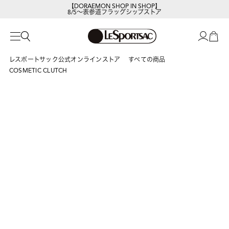
【DORAEMON SHOP IN SHOP】
8/5～表参道フラッグシップストア
レスポートサックの新作を
今すぐ見る
レスポートサック公式オンラインストア
すべての商品
COSMETIC CLUTCH