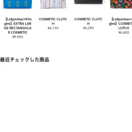
【LeSportsac×Prin
COSMETIC CLUTC
COSMETIC CLUTC
【LeSportsac×
gles】EXTRA LAR
H
H
gles】COSMET
GE RECTANGULA
¥4,730
¥4,290
LUTCH
R COSMETIC
¥6,600
¥9,900
最近チェックした商品