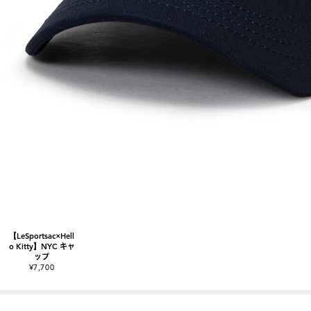
【LeSportsac×Hell
o Kitty】NYC キャ
ップ
¥7,700