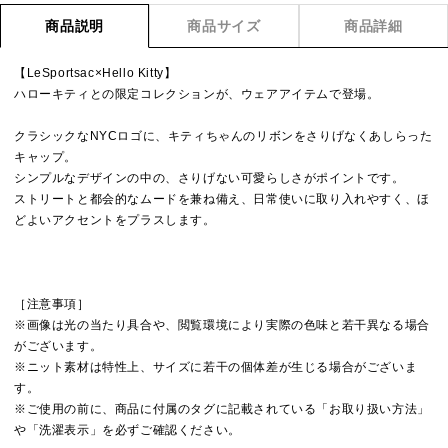
商品説明
商品サイズ
商品詳細
【LeSportsac×Hello Kitty】
ハローキティとの限定コレクションが、ウェアアイテムで登場。
クラシックなNYCロゴに、キティちゃんのリボンをさりげなくあしらった
キャップ。
シンプルなデザインの中の、さりげない可愛らしさがポイントです。
ストリートと都会的なムードを兼ね備え、日常使いに取り入れやすく、ほ
どよいアクセントをプラスします。
［注意事項］
※画像は光の当たり具合や、閲覧環境により実際の色味と若干異なる場合
がございます。
※ニット素材は特性上、サイズに若干の個体差が生じる場合がございま
す。
※ご使用の前に、商品に付属のタグに記載されている「お取り扱い方法」
や「洗濯表示」を必ずご確認ください。