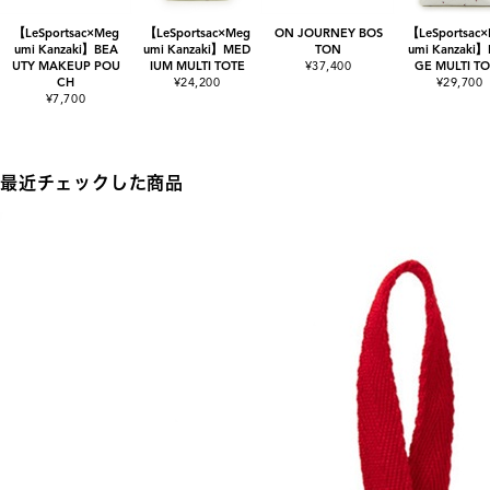
【LeSportsac×Meg
【LeSportsac×Meg
ON JOURNEY BOS
【LeSportsac
umi Kanzaki】BEA
umi Kanzaki】MED
TON
umi Kanzaki
UTY MAKEUP POU
IUM MULTI TOTE
¥37,400
GE MULTI T
CH
¥24,200
¥29,700
¥7,700
最近チェックした商品