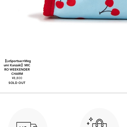
【LeSportsac×Meg
umi Kanzaki】MIC
RO WEEKENDER
CHARM
¥8,800
SOLD OUT