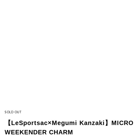
SOLD OUT
【LeSportsac×Megumi Kanzaki】MICRO
WEEKENDER CHARM