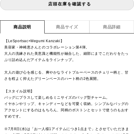
店頭在庫を確認する
商品説明
商品サイズ
商品詳細
【LeSportsac×Megumi Kanzaki】
美容家・神崎恵さんとのコラボレーション第4弾。
大人の洗練された美意識と機能性が融合した、細部にまでこだわりをたっ
ぷり詰め込んだアイテムをラインナップ。
大人の遊び心を感じる、爽やかなライトブルーベースのチェリー柄と、甘
さを程よく抑えたグリーンベースのハート柄の2色展開。
【スタイル説明】
バッグにプラスして楽しめるミニサイズのバッグ型チャーム。
イヤホンやリップ、キャンディーなどを可愛く収納。シンプルなバッグの
アクセントにするのはもちろん、同柄のボストンとセットで使うのもおす
すめです。
※7月8日(水)は「お一人様1アイテムにつき1点まで」とさせていただきま