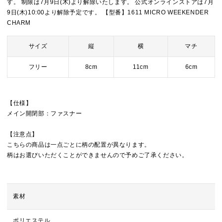
す。 制限は7月9日(木)より解除いたします。 公式オンラインストアは7月
9日(木)10:00より解除予定です。 【型番】1611 MICRO WEEKENDER
CHARM
サイズ
縦
横
マチ
フリー
8cm
11cm
6cm
【仕様】
メイン開閉部：ファスナー
【注意点】
こちらの商品は一点ごとに柄の配置が異なります。
柄はお選びいただくことができませんので予めご了承ください。
素材
ポリエステル