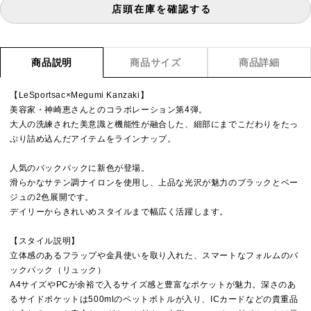
店頭在庫を確認する
商品説明
商品サイズ
商品詳細
【LeSportsac×Megumi Kanzaki】
美容家・神崎恵さんとのコラボレーション第4弾。
大人の洗練された美意識と機能性が融合した、細部にまでこだわりをたっ
ぷり詰め込んだアイテムをラインナップ。
人気のバックパックに新色が登場。
滑らかなサテン調ナイロンを使用し、上品な光沢が魅力のブラックとベー
ジュの2色展開です。
デイリーからきれいめスタイルまで幅広く活躍します。
【スタイル説明】
立体感のあるフラップや金具使いを取り入れた、スマートなフォルムのバ
ックパック（リュック）
A4サイズやPCが余裕で入るサイズ感と豊富なポケットが魅力。深さのあ
るサイドポケットは500mlのペットボトルが入り、ICカードなどの貴重品