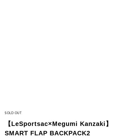
SOLD OUT
【LeSportsac×Megumi Kanzaki】
SMART FLAP BACKPACK2