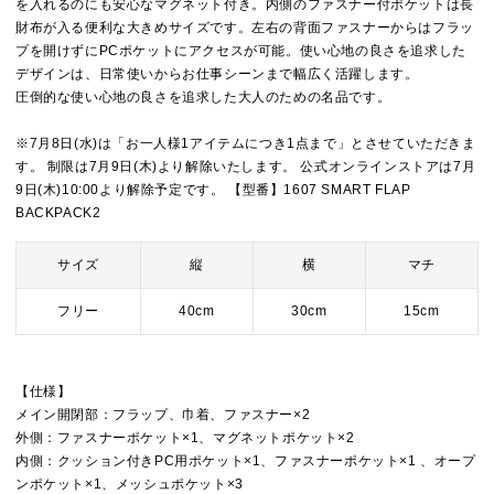
を入れるのにも安心なマグネット付き。内側のファスナー付ポケットは長
財布が入る便利な大きめサイズです。左右の背面ファスナーからはフラッ
プを開けずにPCポケットにアクセスが可能。使い心地の良さを追求した
デザインは、日常使いからお仕事シーンまで幅広く活躍します。
圧倒的な使い心地の良さを追求した大人のための名品です。
※7月8日(水)は「お一人様1アイテムにつき1点まで」とさせていただきま
す。 制限は7月9日(木)より解除いたします。 公式オンラインストアは7月
9日(木)10:00より解除予定です。 【型番】1607 SMART FLAP
BACKPACK2
サイズ
縦
横
マチ
フリー
40cm
30cm
15cm
【仕様】
メイン開閉部：フラップ、巾着、ファスナー×2
外側：ファスナーポケット×1、マグネットポケット×2
内側：クッション付きPC用ポケット×1、ファスナーポケット×1 、オープ
ンポケット×1、メッシュポケット×3