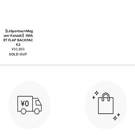
【LeSportsac×Meg
umi Kanzaki】SMA
RT FLAP BACKPAC
K2
¥30,800
SOLD OUT