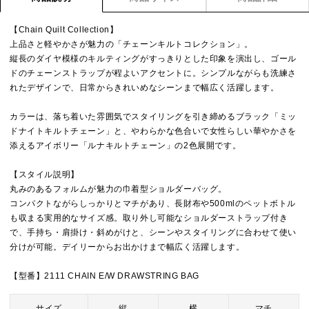
【Chain Quilt Collection】
上品さと軽やかさが魅力の「チェーンキルトコレクション」。
縦長のダイヤ模様のキルティングがすっきりとした印象を演出し、ゴール
ドのチェーンストラップが程よいアクセントに。シンプルながらも洗練さ
れたデザインで、日常からきれいめなシーンまで幅広く活躍します。
カラーは、落ち着いた雰囲気でスタイリングを引き締めるブラック「ミッ
ドナイトキルトチェーン」と、やわらかな色合いで女性らしい華やかさを
添えるアイボリー「ルナキルトチェーン」の2色展開です。
【スタイル説明】
丸みのあるフォルムが魅力の巾着型ショルダーバッグ。
コンパクトながらしっかりとマチがあり、長財布や500mlのペットボトル
も収まる実用的なサイズ感。取り外し可能なショルダーストラップ付き
で、手持ち・肩掛け・斜めがけと、シーンやスタイリングに合わせて使い
分けが可能。デイリーからお出かけまで幅広く活躍します。
【型番】2111 CHAIN E/W DRAWSTRING BAG
サイズ
縦
横
マチ